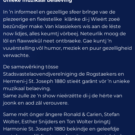
Unieke muzikaal belaeving
In ’n informeel en gezellige sfeer brînge vae de
plezeerige en fieëstelike klânke di-j Wieërt zoeë
bezûndjer make. Van klassiekers wis aan de léste
now lidjes, alles keumtj vörbeej. Neteurlik moog de
lôl en flawwekûl neet ontbraeke. Gae kuntj ‘n
vuuërstelling vôl humor, meziek en puur gezelligheid
verwachte.
De samewêrking tösse
Stadsvastelaovendjvereîniging de Rogstaekers en
Hermeni-j St. Joseph 1880 stieët garânt vör ’n unieke
muzikaal belaeving.
Same zulle ze ‘n show nieërzétte di-j de hérte van
joonk en aod zâl verouvere.
Same mét ónger ângere Ronald & Carien, Stefan
Wolter, Esther Snijders en Ton Wolter bringtj
Harmonie St. Joseph 1880 bekindje en geleefdje