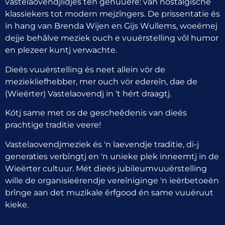
vastelaovendjlidjes ten gehuuëre: van nostalgische
klassiekers tot modern mejzîngers. De prissentatie és
in hang van Brenda Wijen en Gijs Wullems, woeëmej
dejje behâlve meziek ouch e vuuërstelling vôl humor
en plezeer kuntj verwachte.
Dieës vuuërstelling és neet allein vör de
meziekliefhebber, mer ouch vör edereîn, dae de
(Wieërter) Vastelaovendj in ‘t hért draagtj.
Kótj same met os de gescheêdenis van dieës
prachtige traditie veere!
Vastelaovendjmeziek és 'n laevendje traditie, di-j
generaties verbîngtj en 'n unieke plek inneemtj in de
Wieërter cultuur. Mét dieës jubileumvuuërstelling
wille de organisieërendje vereîniginge 'n ieërbetoeën
brînge aan det muzikale êrfgood én same vuuëruut
kieke.