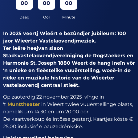
00
00
00
Daag
Oor
Minute
In 2025 veertj Wieërt e bezûndjer jubileum: 100
jaor Wieërter Vastelaovendjmeziek.
Ter ieëre heejvan slaon
Stadsvastelaovendjvereîniging de Rogstaekers en
Harmonie St. Joseph 1880 Weert de hang ineîn vör
'n unieke en fieëstelike vuuërstelling, woeë-in de
riêke en muzikale historie van de Wieërter
vastelaovendj centraal stieët.
Op zaoterdig 22 november 2025 vînge in
't
Munttheater
in Wieërt twieë vuuërstellinge plaats,
namelik um 14:30 en um 20:00 oor.
De kaartverkoup és intösse gestartj. Kaartjes kóste €
25,00 inclusief e pauzedrênkske.