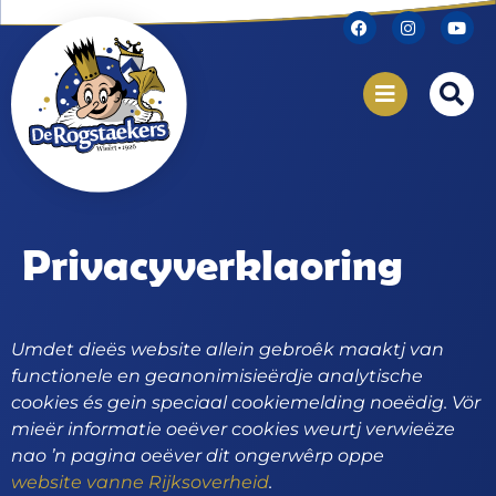
Privacyverklaoring
Umdet dieës website allein gebroêk maaktj van
functionele en geanonimisieërdje analytische
cookies és gein speciaal cookiemelding noeëdig. Vör
mieër informatie oeëver cookies weurtj verwieëze
nao ’n pagina oeëver dit ongerwêrp oppe
website vanne Rijksoverheid
.