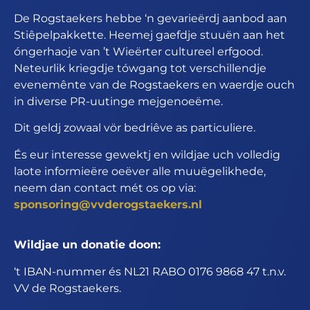
De Rogstaekers hebbe ‘n gevarieërdj aanbod aan
Stiêpelpakkette. Heemej gaefdje stuuën aan het
óngerhaoje van ’t Wieërter cultureel erfgood.
Neteurlik kriegdje tówgang tot verschillendje
evenemênte van de Rogstaekers en waerdje ouch
in diverse PR-uutinge mejgenoeëme.
Dit geldj zowaal vör bedriêve as particuliere.
És eur interesse gewektj en wildjae uch volledig
laote informieëre oeëver alle muuëgelikhede,
neem dan contact mét os op via:
sponsoring@vvderogstaekers.nl
Wildjae un donatie doon:
‘t IBAN-nummer és NL21 RABO 0176 9868 47 t.n.v.
VV de Rogstaekers.