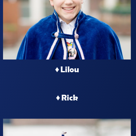
♦ Lilou
♦ Rick