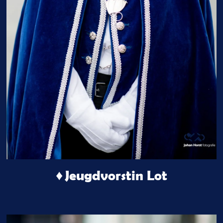
♦ Jeugdvorstin Lot