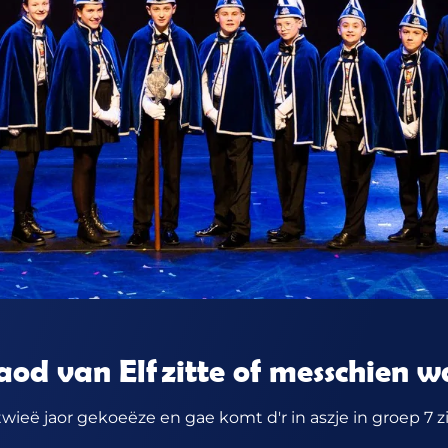
aod van Elf
zitte of messchien 
ieë jaor gekoeëze en gae komt d'r in aszje in groep 7 zi