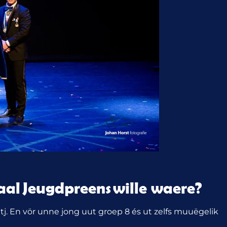
waal
Jeugdpreens
wille waere?
tj. En vör unne jong uut groep 8 és ut zelfs muuëgelik