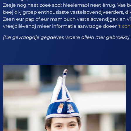
Zeeje nog neet zoeë aod: hieëlemaol neet êrrug. Vae 
beej di-j groep enthousiaste vastelaovendjveerders, 
Zeen eur pap of eur mam ouch vastelaovendjgek en vîn
vreejbliêvendj mieër informatie aanvraoge doeër
't co
(De gevraogdje gegaeves waere allein mer gebroêktj