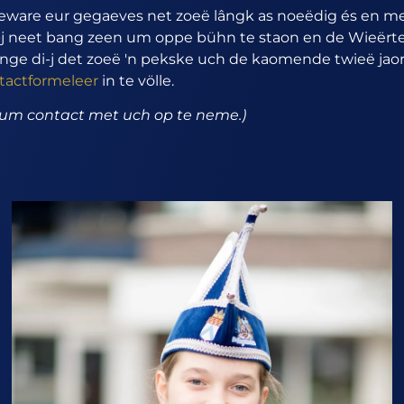
beware eur gegaeves net zoeë lângk as noeëdig és en me
di-j neet bang zeen um oppe bühn te staon en de Wieërt
ge di-j det zoeë 'n pekske uch de kaomende twieë jaor 
ntactformeleer
in te völle.
 um contact met uch op te neme.)