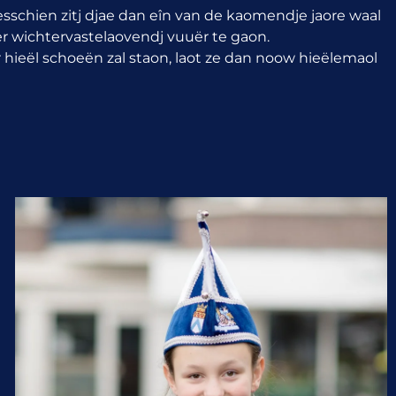
sschien zitj djae dan eîn van de kaomendje jaore waal
er wichtervastelaovendj vuuër te gaon.
hieël schoeën zal staon, laot ze dan noow hieëlemaol