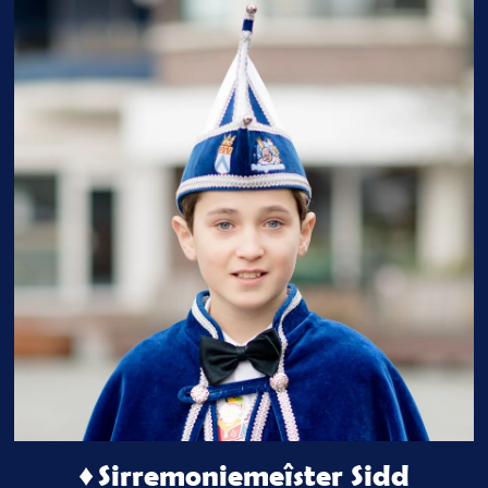
♦ Sirremoniemeîster Sidd