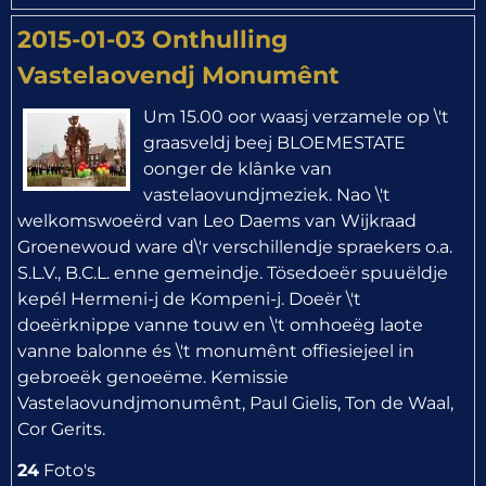
2015-01-03 Onthulling
Vastelaovendj Monumênt
Um 15.00 oor waasj verzamele op \'t
graasveldj beej BLOEMESTATE
oonger de klânke van
vastelaovundjmeziek. Nao \'t
welkomswoeërd van Leo Daems van Wijkraad
Groenewoud ware d\'r verschillendje spraekers o.a.
S.L.V., B.C.L. enne gemeindje. Tösedoeër spuuëldje
kepél Hermeni-j de Kompeni-j. Doeër \'t
doeërknippe vanne touw en \'t omhoeëg laote
vanne balonne és \'t monumênt offiesiejeel in
gebroeëk genoeëme. Kemissie
Vastelaovundjmonumênt, Paul Gielis, Ton de Waal,
Cor Gerits.
24
Foto's