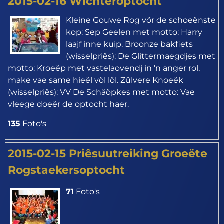
2015-02-16 Wichteroptocht
Kleine Gouwe Rog vör de schoeënste
kop: Sep Geelen met motto: Harry
laajf inne kuip. Broonze bakfiets
(wisselpriês): De Glittermaegdjes met
motto: Kroeëp met vastelaovendj in 'n anger rol,
make vae same hieël völ lôl. Zûlvere Knoeëk
(wisselpriês): VV De Schäöpkes met motto: Vae
vleege doeër de optocht haer.
135
Foto's
2015-02-15 Priêsuutreiking Groeëte
Rogstaekersoptocht
71
Foto's