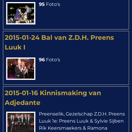
95
Foto's
2015-01-24 Bal van Z.D.H. Preens
Luuk I
96
Foto's
2015-01-16 Kinnismaking van
Adjedante
Preenselik, Gezelschap Z.D.H. Preens
Luuk 1e: Preens Luuk & Sylvie Sijben
Rik Keersmaekers & Ramona