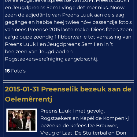
twieë Rogstaekerspreense van 2014. Preens Luuk I
en Jeugdpreens Sem I vînge det mer niks. Noow
zeen de adjedânte van Preens Luuk aan de slaag
gegânge en hebbe heej twieë nów passendje foto's
van oeës Preense 2015 laote make. Dieës foto's zeen
aafgeloupe zoondig 1 fibberwari e tot verrassing van
Preens Luuk I en Jeugdpreens Sem I en in ’t
beejzeen van Jeugdraod en
Rogstaekersvereîniging aangebrachtj.
16
Foto's
2015-01-31 Preenselik bezeuk aan de
Oelemêrrentj
Preens Luuk I met gevolg,
Rogstaekers en Kepèl de Kompeni-j
bezeeke de kefees De Brouwer,
Vreug of Laat, De Stuiterbal en Don