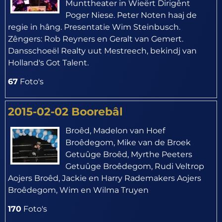
Munttheater in Wieërt Dirigênt
Poger Niese. Peter Noten haaj de
regie in hâng. Presentatie Wim Steinbusch.
Zêngers: Rob Reyners en Geralt van Gemert.
Dansschoeël Realty uut Mestreech, bekindj van
Holland's Got Talent.
67
Foto's
2015-02-02 Boorebâl
Broêd, Madelon van Hoef
Broêdegom, Mike van de Broek
Getuûge Broêd, Myrthe Peeters
Getuûge Broêdegom, Rudi Veltrop
Aojers Broêd, Jackie en Harry Rademakers Aojers
Broêdegom, Wim en Wilma Truyen
170
Foto's