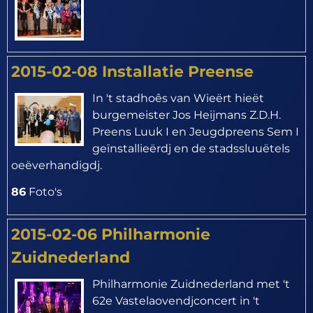
2015-02-08 Installatie Preense
In 't stadhoês van Wieërt hieët
burgemeister Jos Heijmans Z.D.H.
Preens Luuk I en Jeugdpreens Sem I
geïnstallieërdj en de stadssluuëtels
oeëverhandigdj.
86
Foto's
2015-02-06 Philharmonie
Zuidnederland
Philharmonie Zuidnederland met 't
62e Vastelaovendjconcert in 't