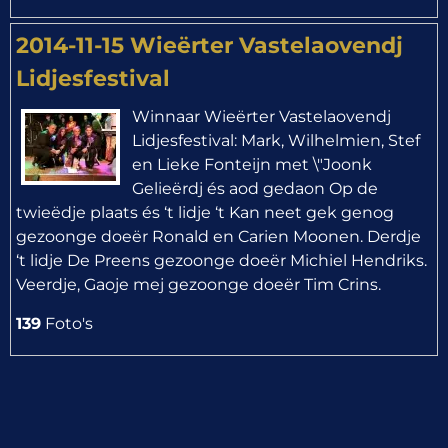
2014-11-15 Wieërter Vastelaovendj
Lidjesfestival
Winnaar Wieërter Vastelaovendj
Lidjesfestival: Mark, Wilhelmien, Stef
en Lieke Fonteijn met \"Joonk
Gelieërdj és aod gedaon Op de
twieëdje plaats és ‘t lidje ‘t Kan neet gek genog
gezoonge doeër Ronald en Carien Moonen. Derdje
‘t lidje De Preens gezoonge doeër Michiel Hendriks.
Veerdje, Gaoje mej gezoonge doeër Tim Crins.
139
Foto's