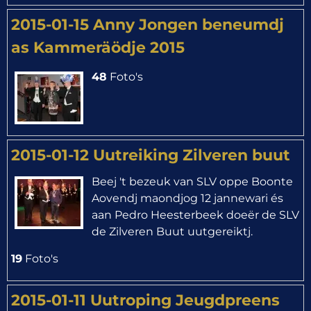
2015-01-15 Anny Jongen beneumdj
as Kammeräödje 2015
48
Foto's
2015-01-12 Uutreiking Zilveren buut
Beej 't bezeuk van SLV oppe Boonte
Aovendj maondjog 12 jannewari és
aan Pedro Heesterbeek doeër de SLV
de Zilveren Buut uutgereiktj.
19
Foto's
2015-01-11 Uutroping Jeugdpreens