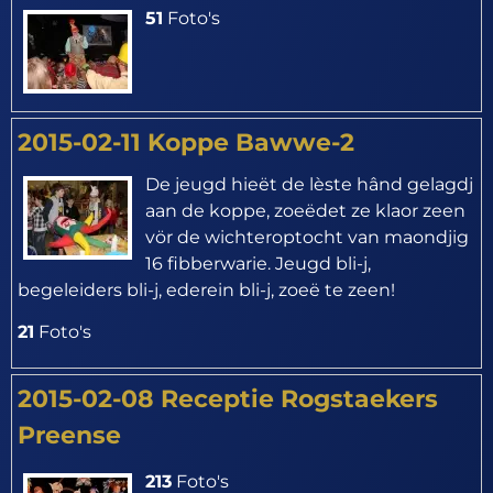
51
Foto's
2015-02-11 Koppe Bawwe-2
De jeugd hieët de lèste hând gelagdj
aan de koppe, zoeëdet ze klaor zeen
vör de wichteroptocht van maondjig
16 fibberwarie. Jeugd bli-j,
begeleiders bli-j, ederein bli-j, zoeë te zeen!
21
Foto's
2015-02-08 Receptie Rogstaekers
Preense
213
Foto's