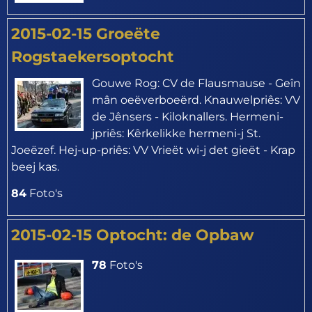
2015-02-15 Groeëte
Rogstaekersoptocht
Gouwe Rog: CV de Flausmause - Geîn
mân oeëverboeërd. Knauwelpriês: VV
de Jênsers - Kiloknallers. Hermeni-
jpriês: Kêrkelikke hermeni-j St.
Joeëzef. Hej-up-priês: VV Vrieët wi-j det gieët - Krap
beej kas.
84
Foto's
2015-02-15 Optocht: de Opbaw
78
Foto's