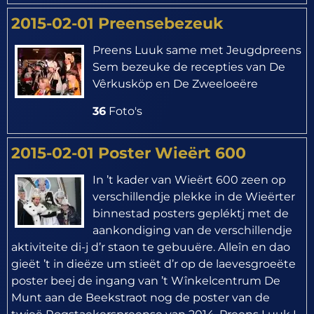
2015-02-01 Preensebezeuk
Preens Luuk same met Jeugdpreens
Sem bezeuke de recepties van De
Vêrkusköp en De Zweeloeëre
36
Foto's
2015-02-01 Poster Wieërt 600
In ’t kader van Wieërt 600 zeen op
verschillendje plekke in de Wieërter
binnestad posters gepléktj met de
aankondiging van de verschillendje
aktiviteite di-j d’r staon te gebuuëre. Alleîn en dao
gieët ’t in dieëze um stieët d’r op de laevesgroeëte
poster beej de ingang van ’t Wînkelcentrum De
Munt aan de Beekstraot nog de poster van de