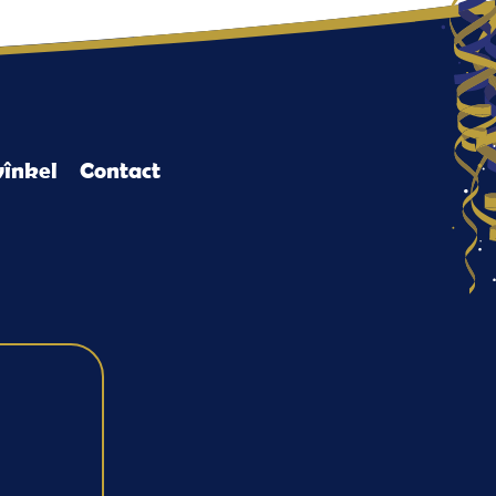
înkel
Contact