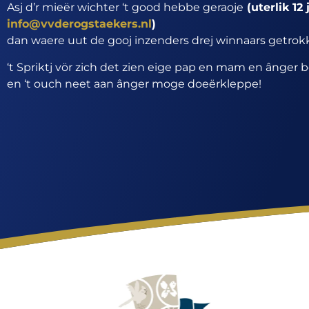
Asj d’r mieër wichter ‘t good hebbe geraoje
(uterlik 1
info@vvderogstaekers.nl
)
dan waere uut de gooj inzenders drej winnaars getrok
‘t Spriktj vör zich det zien eige pap en mam en ânger
en ‘t ouch neet aan ânger moge doeërkleppe!