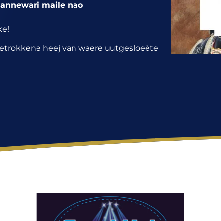
2 jannewari maile nao
ke!
 betrokkene heej van waere uutgesloeëte