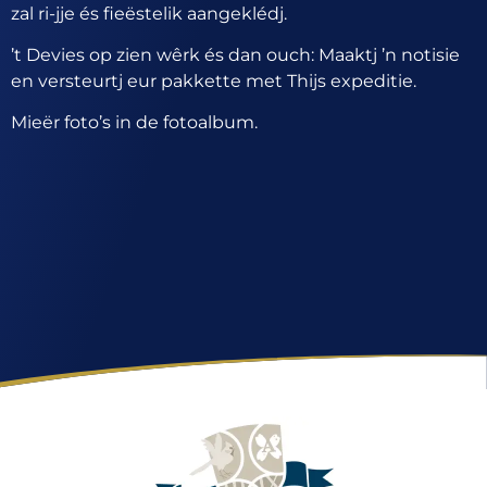
zal ri-jje és fieëstelik aangeklédj.
’t Devies op zien wêrk és dan ouch: Maaktj ’n notisie
en versteurtj eur pakkette met Thijs expeditie.
Mieër foto’s in de fotoalbum.