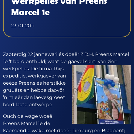
Wêrkpelies van Preens
Marcel 1e
23-01-2011
Zaoterdig 22 jannewari és doeër Z.D.H. Preens Marcel
1e ’t bord onthuldj waat de gaevel siertj van zien
wêrkpelies. De
firma Thijs
expeditie, wêrkgaever van
oeëze Preens és herstikke
gruuëts en hebbe daovör
’n mieër dan laevesgroeët
bord laote ontwêrpe.
Ouch de wage woeë
Preens Marcel 1e de
kaomendje wake mét doeër Limburg en Braobentj