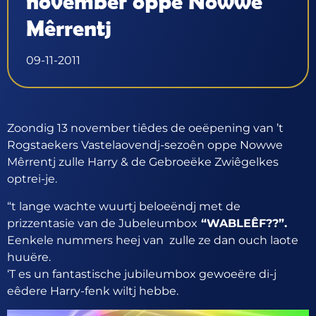
november oppe Nowwe
Mêrrentj
09-11-2011
Zoondig 13 november tiêdes de oeëpening van ’t
Rogstaekers Vastelaovendj-sezoên oppe Nowwe
Mêrrentj zulle Harry & de Gebroeëke Zwiêgelkes
optrei-je.
“t lange wachte wuurtj beloeëndj met de
prizzentasie van de Jubeleumbox
“WABLEÊF??”.
Eenkele nummers heej van zulle ze dan ouch laote
huuëre.
‘T es un fantastische jubileumbox gewoeëre di-j
eêdere Harry-fenk wiltj hebbe.