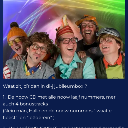
Waat zitj d’r dan in di-j jubileumbox ?
1. De noow CD met alle noow laajf nummers, mer
auch 4 bonustracks
(Nein mân, Hallo en de noow nummers “ waat e
fieëst” en “ eêderein” ).