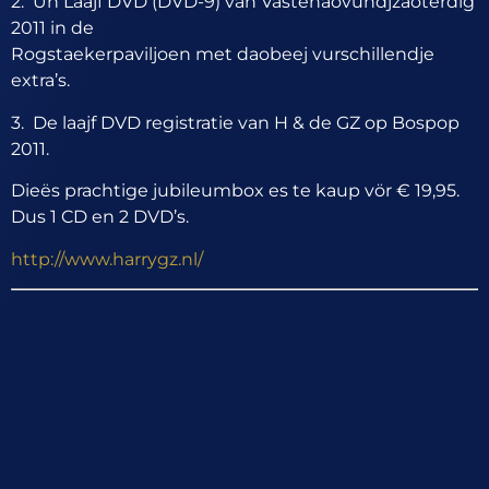
2. Un Laajf DVD (DVD-9) van Vastenaovundjzaoterdig
2011 in de
Rogstaekerpaviljoen met daobeej vurschillendje
extra’s.
3. De laajf DVD registratie van H & de GZ op Bospop
2011.
Dieës prachtige jubileumbox es te kaup vör € 19,95.
Dus 1 CD en 2 DVD’s.
http://www.harrygz.nl/