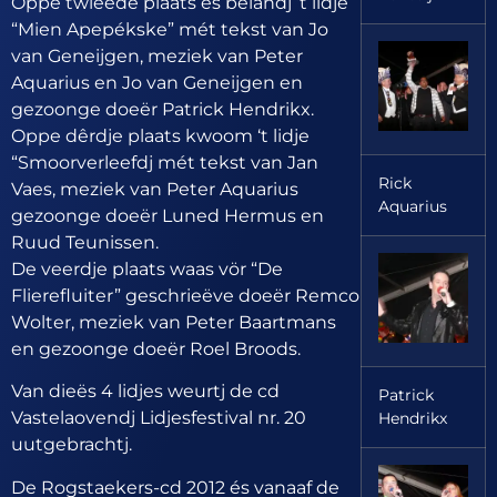
Oppe twieëde plaats és belandj ‘t lidje
“Mien Apepékske” mét tekst van Jo
van Geneijgen, meziek van Peter
Aquarius en Jo van Geneijgen en
gezoonge doeër Patrick Hendrikx.
Oppe dêrdje plaats kwoom ‘t lidje
“Smoorverleefdj mét tekst van Jan
Rick
Vaes, meziek van Peter Aquarius
Aquarius
gezoonge doeër Luned Hermus en
Ruud Teunissen.
De veerdje plaats waas vör “De
Flierefluiter” geschrieëve doeër Remco
Wolter, meziek van Peter Baartmans
en gezoonge doeër Roel Broods.
Van dieës 4 lidjes weurtj de cd
Patrick
Vastelaovendj Lidjesfestival nr. 20
Hendrikx
uutgebrachtj.
De Rogstaekers-cd 2012 és vanaaf de