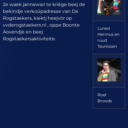
2e waek jannewari te kriêge beej de
bekindje verkoûpadresse van De
Rogstaekers, kiektj heejvör op
vvderogstaekers.nl , oppe Boonte
Luned
Aovendje en beej
Hermus en
Rogstaekersaktiviteite.
ruud
Teunissen
Roel
Broods