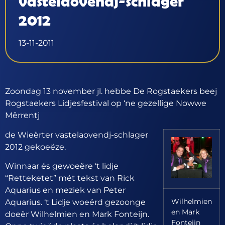
vastelaovendj-schlager
2012
13-11-2011
Zoondag 13 november jl. hebbe De Rogstaekers beej
Rogstaekers Lidjesfestival op ‘ne gezellige Nowwe
Mêrrentj
de Wieërter vastelaovendj-schlager
2012 gekoeëze.
Winnaar és gewoeëre ‘t lidje
“Retteketet” mét tekst van Rick
Aquarius en meziek van Peter
Wilhelmien
Aquarius. ‘t Lidje woeërd gezoonge
en Mark
doeër Wilhelmien en Mark Fonteijn.
Fonteijn