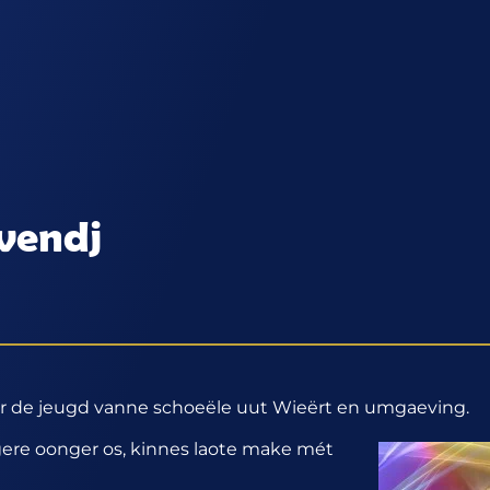
vendj
vör de jeugd vanne schoeële uut Wieërt en umgaeving.
gere oonger os, kinnes laote make mét