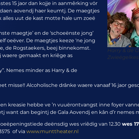
stes 15 jaor dan kojje in aanmêrking vör
nao daen aovendj haer keumtj. De maegtjes
rlik alles uut de kast motte hale um zoeë
nste maegtje’ en de ‘schoeënste jong’
zelf oeëver. De maegtjes keeze ‘ne jong
ae, de Rogstaekers, beej binnekomst.
Harry & de 
dj waere gemaakt en kriêge as
Zwieëgelkes
ty”. Nemes minder as Harry & de
t misse!! Alcoholische drânke waere vanaaf 16 jaor ges
zien kreasie hebbe ve ’n vuuërontvangst inne foyer van
zeetj want dan begintj de Gala Aovendj en kân d’r nemes 
 (oeëpeningstiede deënsdig wes vriêdig van 12.30
wes 17
3575 of via
www.munttheater.nl