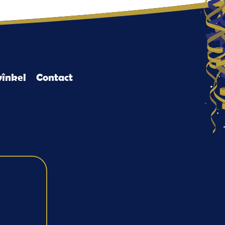
înkel
Contact