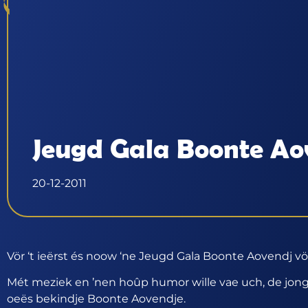
Jeugd Gala Boonte Ao
20-12-2011
Vör ‘t ieërst és noow ‘ne Jeugd Gala Boonte Aovendj 
Mét meziek en ’nen hoûp humor wille vae uch, de jon
oeës bekindje Boonte Aovendje.