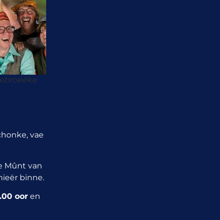
Gebroeëke
chonke, vae
ne Mûnt van
mieër binne.
.00 oor
en