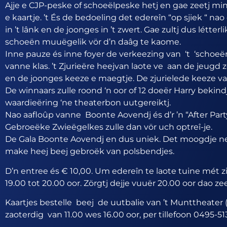
Ajje e CJP-peske of schoeëlpeske hetj en gae zeetj min
e kaartje. ’t És de bedoeling det edereîn “op sjiek “ 
in ’t lânk en de joonges in ’t zwert. Gae zultj dus létte
schoeën muuëgelik vör d’n daâg te kaome.
Inne pauze és inne foyer de verkeezing van ‘t ‘schoeë
vanne klas. ’t Zjurieëre heejvan laote ve aan de jeugd 
en de joonges keeze e maegtje. De zjurielede keeze v
De winnaars zulle roond ‘n oor of 12 doeër Harry bekin
waardieëring ‘ne theaterbon uutgereiktj.
Nao aafloûp vanne Boonte Aovendj és d’r ’n “After Par
Gebroeëke Zwieëgelkes zulle dan vör uch optreî-je.
De Gala Boonte Aovendj en dus uniek. Det moogdje nee
make heej beej gebroëk van polsbendjes.
D’n entree és € 10,00. Um edereîn te laote tuine mét 
19.00 tot 20.00 oor. Zörgtj dejje vuuër 20.00 oor dao 
Kaartjes bestelle beej de uutbalie van ’t Munttheater
zaoterdig van 11.00 wes 16.00 oor, per tillefoon 0495-51