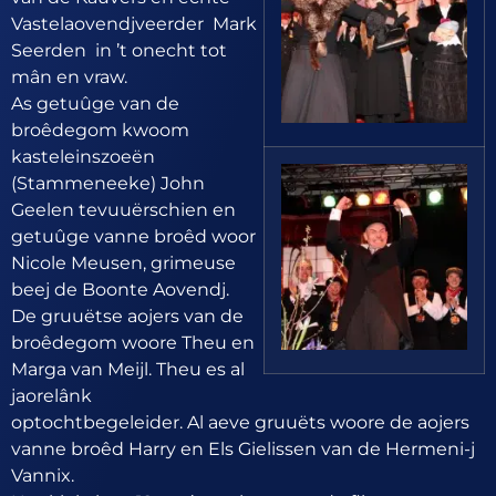
Vastelaovendjveerder Mark
Seerden in ’t onecht tot
mân en vraw.
As getuûge van de
broêdegom kwoom
kasteleinszoeën
(Stammeneeke) John
Geelen tevuuërschien en
getuûge vanne broêd woor
Nicole Meusen, grimeuse
beej de Boonte Aovendj.
De gruuëtse aojers van de
broêdegom woore Theu en
Marga van Meijl. Theu es al
jaorelânk
optochtbegeleider. Al aeve gruuëts woore de aojers
vanne broêd Harry en Els Gielissen van de Hermeni-j
Vannix.