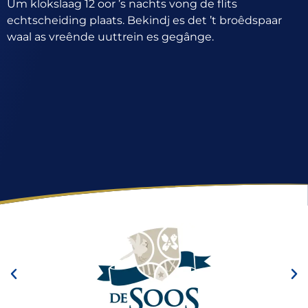
Um klokslaag 12 oor ’s nachts vong de flits
echtscheiding plaats. Bekindj es det ’t broêdspaar
waal as vreênde uuttrein es gegânge.