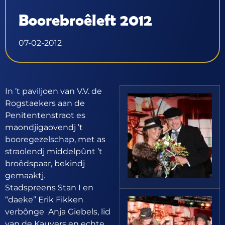
Boorebroêleft 2012
07-02-2012
In ’t paviljoen van V.V. de
Rogstaekers aan de
Penitentenstraot es
maondjigaovendj ’t
booregezelschap, met as
straolendj middelpûnt ’t
broêdspaar, bekindj
gemaaktj.
Stadspreens Stan I en
“daeke” Erik Fikken
verbônge Anja Giebels, lid
van de Kauvers en echte