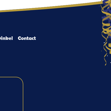
înkel
Contact