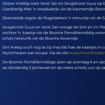
Géster middig ware Vorst Jan en Jeugdvorst Guus op b
Goedheilig Man ‘n vreejkaartje vör de kaomendje Boo
Desnoeëds regele de Rogstaekers ‘n retourtje vör de S
Jeugdvorst Guus en Vorst Jan vrooge de Sint en z’n Pie
wichter ‘n kaartje vör de Boonte Femiêliemiddig woor
oma’s neteurlik vör de Boonte Aovendje.
Sint kreeg ouch nog as tip mej dat hae de kaartjes in 
Munttheater kan koupe. Via de site
www.munttheater.
De Boonte Femiêliemiddige zeen op zoondag 6 en zaot
op donderdig 3 jannewari en de reeks scheîtj uut op za