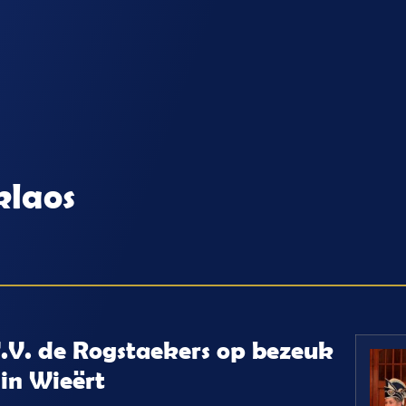
klaos
V.V. de Rogstaekers op bezeuk
 in Wieërt