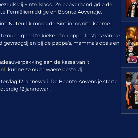
ezeuk bij Sinterklaos. Ze oeëverhandigdje de
nte Femiêliemiddige en Boonte Aovendje.
int. Neteurlik moog de Sint incognito kaome.
te ouch good te kieke of d’r oppe liestjes van de
d gevraogdj en bij de pappa’s, mamma’s opa’s en
cadeauverpakking aan de kassa van ‘t
nl
kunne ze ouch waere besteldj.
erdag 12 jannewari. De Boonte Aovendje starte
oterdig 12 jannewari.