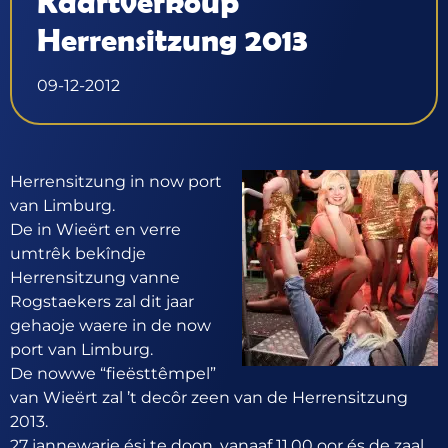
Kaartverkoup
Herrensitzung 2013
09-12-2012
Herrensitzung in now port
van Limburg.
De in Wieërt en verre
umtrêk bekîndje
Herrensitzung vanne
Rogstaekers zal dit jaar
gehaoje waere in de now
port van Limburg.
De nowwe “fieësttêmpel”
van Wieërt zal ’t decôr zeen van de Herrensitzung
2013.
27 jannewarie ésj te doon, vanaaf 11.00 oor és de zaal