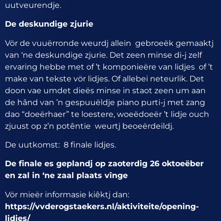
uutveurendje.
De deskundige zjurie
Vör de vuuërronde weurdj allein gebroeëk gemaaktj
van ‘ne deskundige zjurie. Det zeen minse di-j zelf
ervaring hebbe met of ’t komponieëre van lidjes of ’t
make van tekste vör lidjes. Of allebei neteurlik. Det
doon vae umdet dieës minse in staot zeen um aan
de hând van ’n gespuuëldje piano purti-j met zang
dao “doeërhaer” te loestere, woeëdoeër ’t lidje ouch
zjuust op z’n potêntie weurtj beoeërdeildj.
De uutkomst: 8 finale lidjes.
De finale es geplandj op zaoterdig 26 oktoeëber
en zal in ‘ne zaal plaats vînge
Vör mieër informasie kiêktj dan:
https://vvderogstaekers.nl/aktiviteite/opening-
lidjes/