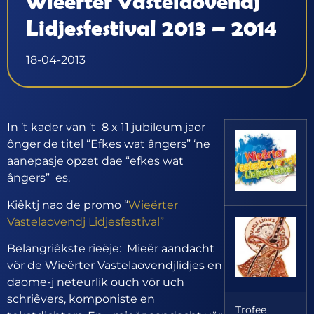
Wieërter Vastelaovendj
Lidjesfestival 2013 – 2014
18-04-2013
In ’t kader van ‘t 8 x 11 jubileum jaor
ônger de titel “Efkes wat ângers” ‘ne
aanepasje opzet dae “efkes wat
ângers” es.
Kiêktj nao de promo “
Wieërter
Vastelaovendj Lidjesfestival”
Belangriêkste rieëje: Mieër aandacht
vör de Wieërter Vastelaovendjlidjes en
daome-j neteurlik ouch vör uch
schriêvers, komponiste en
Trofee