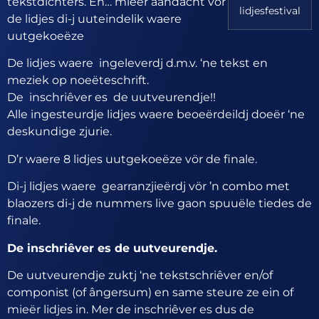
tekstdichters. En… mieër aandacht vör
lidjesfestival
de lidjes di-j uuteindelik waere
uutgekoeëze
De lidjes waere ingeleverdj d.m.v. ‘ne tekst en
meziek op noeëteschrift.
De inschriêver es de uutveurendje!!
Alle ingesteurdje lidjes waere beoeërdeildj doeër ‘ne
deskundige zjurie.
D’r waere 8 lidjes uutgekoeëze vör de finale.
Di-j lidjes waere gearranzjieërdj vör ’n combo met
blaozers di-j de nummers live gaon spuuële tiedes de
finale.
De inschriêver es de uutveurendje.
De uutveurendje zuktj ‘ne tekstschriêver en/of
componist (of ângersum) en same steure ze ein of
mieër lidjes in. Mer de inschriêver es dus de