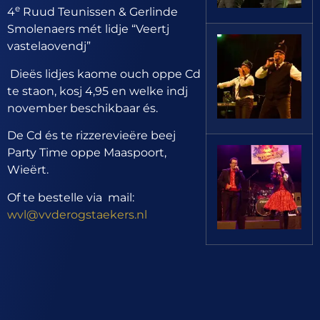
e
4
Ruud Teunissen & Gerlinde
Smolenaers mét lidje “Veertj
vastelaovendj”
Dieës lidjes kaome ouch oppe Cd
te staon, kosj 4,95 en welke indj
november beschikbaar és.
De Cd és te rizzerevieëre beej
Party Time oppe Maaspoort,
Wieërt.
Of te bestelle via mail:
wvl@vvderogstaekers.nl