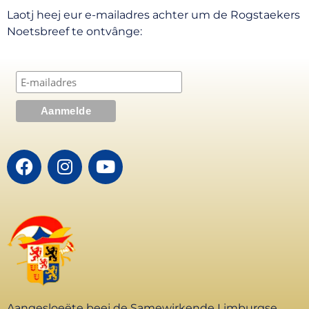
Laotj heej eur e-mailadres achter um de Rogstaekers
Noetsbreef te ontvânge:
Aangesloeëte beej de Samewirkende Limburgse