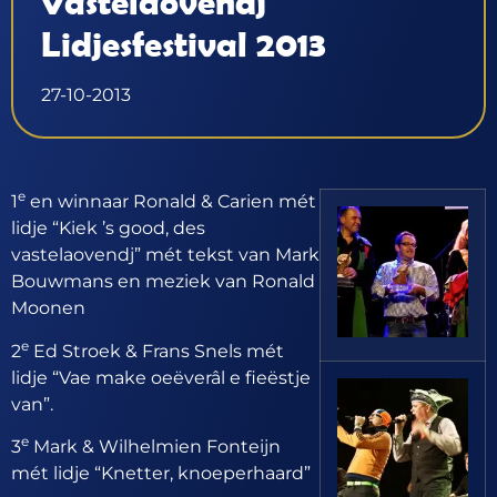
Vastelaovendj
Lidjesfestival 2013
27-10-2013
e
1
en winnaar Ronald & Carien mét
lidje “Kiek ’s good, des
vastelaovendj” mét tekst van Mark
Bouwmans en meziek van Ronald
Moonen
e
2
Ed Stroek & Frans Snels mét
lidje “Vae make oeëverâl e fieëstje
van”.
e
3
Mark & Wilhelmien Fonteijn
mét lidje “Knetter, knoeperhaard”