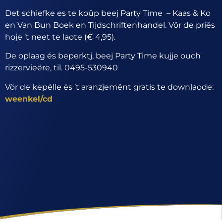
Det schiefke es te koûp beej Party Time – Kaas & Ko
en Van Bun Boek en Tijdschriftenhandel. Vör de priês
hoje ’t neet te laote (€ 4,95).
De oplaag és beperktj, beej Party Time kujje ouch
rizzervieëre, til. 0495-530940
Vör de kepélle és ’t aranzjemênt gratis te downlaode:
weenkel/cd