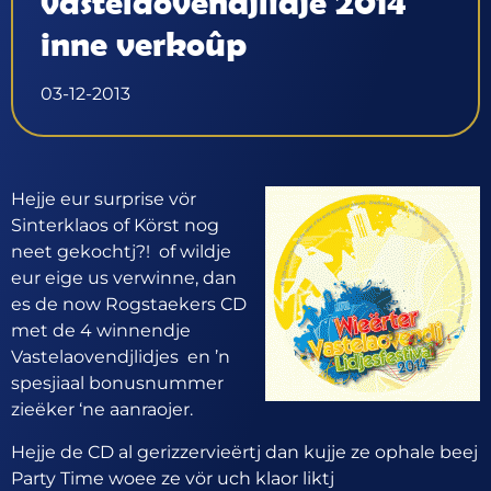
vastelaovendjlidje 2014
inne verkoûp
03-12-2013
Hejje eur surprise vör
Sinterklaos of Körst nog
neet gekochtj?! of wildje
eur eige us verwinne, dan
es de now Rogstaekers CD
met de 4 winnendje
Vastelaovendjlidjes en ’n
spesjiaal bonusnummer
zieëker ‘ne aanraojer.
Hejje de CD al gerizzervieërtj dan kujje ze ophale beej
Party Time woee ze vör uch klaor liktj