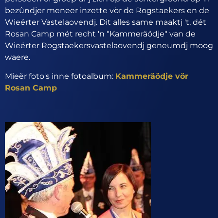
bezûndjer meneer inzette vör de Rogstaekers en de
Wieërter Vastelaovendj. Dit alles same maaktj 't, dét
Rosan Camp mét recht 'n "Kammeräödje" van de
Wieërter Rogstaekersvastelaovendj geneumdj moog
waere.
Mieër foto's inne fotoalbum:
Kammeräödje vör
Rosan Camp