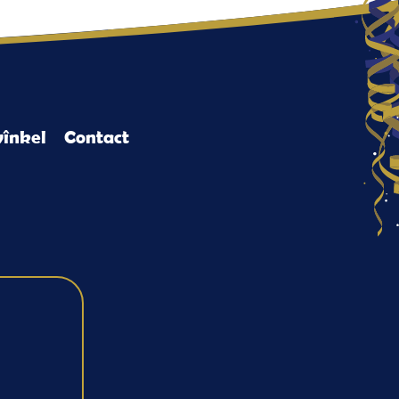
înkel
Contact