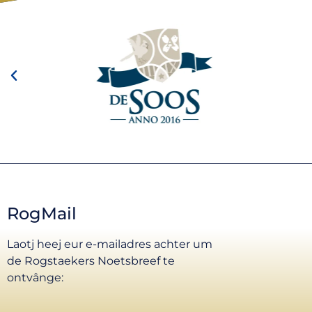
RogMail
Laotj heej eur e-mailadres achter um
de Rogstaekers Noetsbreef te
ontvânge: