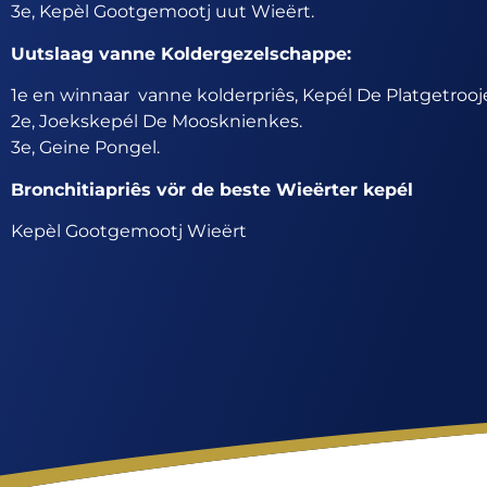
3e, Kepèl Gootgemootj uut Wieërt.
Uutslaag vanne Koldergezelschappe:
1e en winnaar vanne kolderpriês, Kepél De Platgetrooj
2e, Joekskepél De Moosknienkes.
3e, Geine Pongel.
Bronchitiapriês vör de beste Wieërter kepél
Kepèl Gootgemootj Wieërt