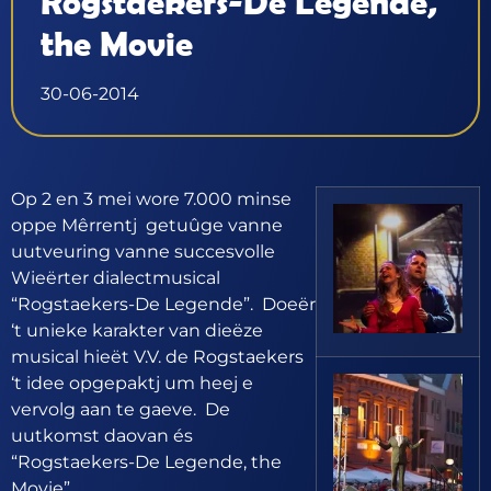
Rogstaekers-De Legende,
the Movie
30-06-2014
Op 2 en 3 mei wore 7.000 minse
oppe Mêrrentj getuûge vanne
uutveuring vanne succesvolle
Wieërter dialectmusical
“Rogstaekers-De Legende”. Doeër
‘t unieke karakter van dieëze
musical hieët V.V. de Rogstaekers
‘t idee opgepaktj um heej e
vervolg aan te gaeve. De
uutkomst daovan és
“Rogstaekers-De Legende, the
Movie”.