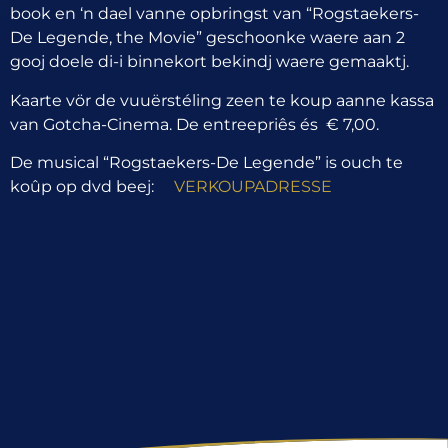
book en ‘n dael vanne opbringst van “Rogstaekers-
De Legende, the Movie” geschoonke waere aan 2
gooj doele di-i binnekort bekindj waere gemaaktj.
Kaarte vör de vuuërstéling zeen te koup aanne kassa
van Gotcha-Cinema. De entreepriês és € 7,00.
De musical “Rogstaekers-De Legende” is ouch te
koûp op dvd beej:
VERKOUPADRESSE