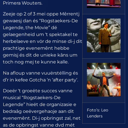
Primera Wouters.
Zeeje op 2 of 3 mei oppe Mêrrentj
gewaesj dan és “Rogstaekers-De
Legende, the Movie” dé
gelaegenheid um ‘t spektakel te
herbelaeve en vör de minse di-j dit
prachtige evenemênt hebbe
gemisj és dit de unieke kâns um
toch nog mej te kunne kalle.
Na afloup vanne vuuërstélling és
d’r in kefee Gotcha ‘n ‘after party’.
Doeër ‘t groeëte succes vanne
musical “Rogstaekers-De
Legende” hieët de organizasie e
Foto’s: Leo
bedraâg oeëvergehaoje aan dit
Lenders
evenemênt. Di-j opbringst zal, net
as de opbringst vanne dvd mét