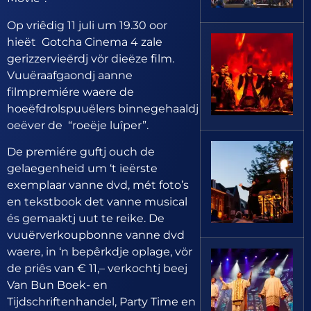
Op vriêdig 11 juli um 19.30 oor
hieët Gotcha Cinema 4 zale
gerizzervieërdj vör dieëze film.
Vuuëraafgaondj aanne
filmpremiére waere de
hoeëfdrolspuuëlers binnegehaaldj
oeëver de “roeëje luîper”.
De premiére guftj ouch de
gelaegenheid um ‘t ieërste
exemplaar vanne dvd, mét foto’s
en tekstbook det vanne musical
és gemaaktj uut te reike. De
vuuërverkoupbonne vanne dvd
waere, in ‘n bepêrkdje oplage, vör
de priês van € 11,– verkochtj beej
Van Bun Boek- en
Tijdschriftenhandel, Party Time en