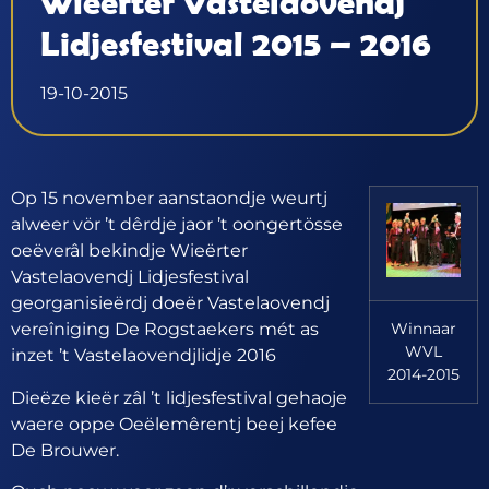
Wieërter Vastelaovendj
Lidjesfestival 2015 – 2016
19-10-2015
Op 15 november aanstaondje weurtj
alweer vör ’t dêrdje jaor ’t oongertösse
oeëverâl bekindje Wieërter
Vastelaovendj Lidjesfestival
georganisieërdj doeër Vastelaovendj
vereîniging De Rogstaekers mét as
Winnaar
WVL
inzet ’t Vastelaovendjlidje 2016
2014-2015
Dieëze kieër zâl ’t lidjesfestival gehaoje
waere oppe Oeëlemêrentj beej kefee
De Brouwer.