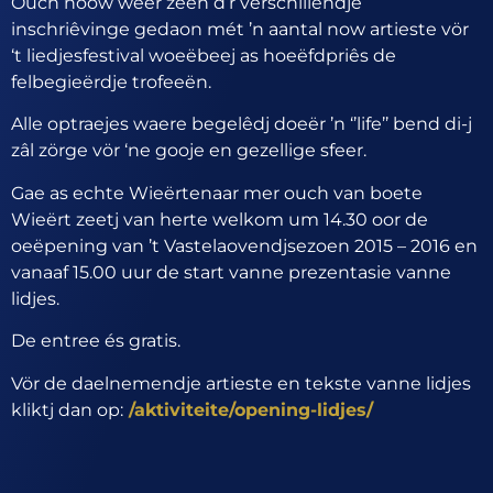
Ouch noow weer zeen d’r verschillendje
inschriêvinge gedaon mét ’n aantal now artieste vör
‘t liedjesfestival woeëbeej as hoeëfdpriês de
felbegieërdje trofeeën.
Alle optraejes waere begelêdj doeër ’n ‘’life’’ bend di-j
zâl zörge vör ‘ne gooje en gezellige sfeer.
Gae as echte Wieërtenaar mer ouch van boete
Wieërt zeetj van herte welkom um 14.30 oor de
oeëpening van ’t Vastelaovendjsezoen 2015 – 2016 en
vanaaf 15.00 uur de start vanne prezentasie vanne
lidjes.
De entree és gratis.
Vör de daelnemendje artieste en tekste vanne lidjes
kliktj dan op:
/aktiviteite/opening-lidjes/