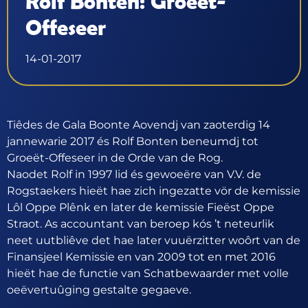
Rolf Bonten: Groeët-
Offeseer
14-01-2017
Tiêdes de Gala Boonte Aovendj van zaoterdig 14
jannewarie 2017 és Rolf Bonten beneumdj tot
Groeët-Offeseer in de Orde van de Rog.
Naodet Rolf in 1997 lid és gewoeëre van V.V. de
Rogstaekers hieët hae zich ingezatte vör de kemissie
Lôl Oppe Plênk en later de kemissie Fieëst Oppe
Straot. As accountant van beroep kós ’t neteurlik
neet uutbliêve det hae later vuuërzitter woôrt van de
Finansjeel Kemissie en van 2009 tot en met 2016
hieët hae de functie van Schatbewaarder met volle
oeëvertuûging gestalte gegaeve.