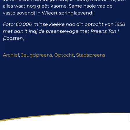
alles waat nog gieët kaome. Same haoje vae de
vastelaovendj in Wieërt springlaevendj!
Foto: 60.000 minse kieëke nao d'n optocht van 1958
met aan 't indj de preensewage met Preens Ton I
(Joosten)
Archief
,
Jeugdpreens
,
Optocht
,
Stadspreens