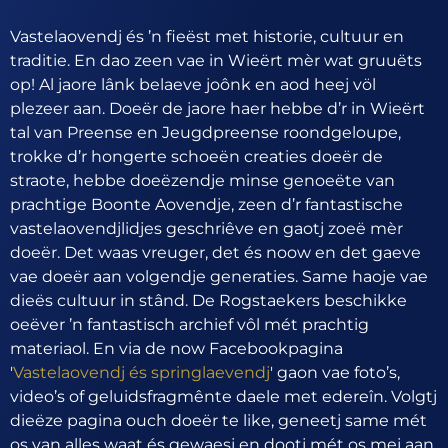
Vastelaovendj és ’n fieëst met historie, cultuur en
traditie. En dao zeen vae in Wieërt mèr wat gruuëts
op! Al jaore lânk belaeve joônk en aod heej völ
plezeer aan. Doeër de jaore haer hebbe d’r in Wieërt
tal van Preense en Jeugdpreense roondgeloupe,
trokke d’r hongerte schoeën creaties doeër de
straote, hebbe doeëzendje minse genoeëte van
prachtige Boonte Aovendje, zeen d’r fantastische
vastelaovendjlidjes geschriêve en gaotj zoeë mèr
doeër. Det waas vreuger, det és noow en det gaeve
vae doeër aan volgendje generaties. Same haoje vae
dieës cultuur in stând. De Rogstaekers beschikke
oeëver ’n fantastisch archief vôl mét prachtig
materiaol. En via de now Facebookpagina
'
Vastelaovendj és springlaevendj
' gaon vae foto’s,
video’s of geluidsfragmênte daele met edereîn. Volgtj
dieëze pagina ouch doeër te like, geneetj same mét
os van alles waat és gewaesj en dootj mét os mej aan