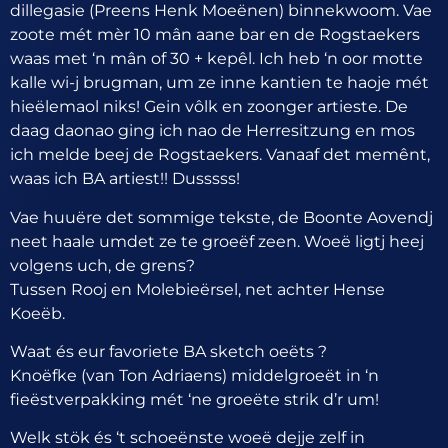
dillegasie (Preens Henk Moeënen) binnekwoom. Vae
zoote mét mèr 10 mân aane bar en de Rogstaekers
waas met ‘n mân of 30 + kepêl. Ich heb ‘n oor motte
kalle wi-j brugman, um ze inne kantien te haoje mét
hieëlemaol niks! Gein vôlk en zoonger artieste. De
daag daonao ging ich nao de Herresitzung en mos
ich melde beej de Rogstaekers. Vanaaf det memênt,
waas ich BA artiest!! Dusssss!
Vae huuëre det sommige tekste, de Boonte Aovendj
neet haale umdet ze te groeëf zeen. Woeë ligtj heej
volgens uch, de grens?
Tussen Rooj en Molebieërsel, net achter Hense
Koeëb.
Waat és eur favoriete BA sketch oeëts ?
Knoëfke (van Ton Adriaens) middelgroeët in ‘n
fieëstverpakking mét ‘ne groeëte strik d’r um!
Welk stök és ‘t schoeënste woeë dejje zelf in