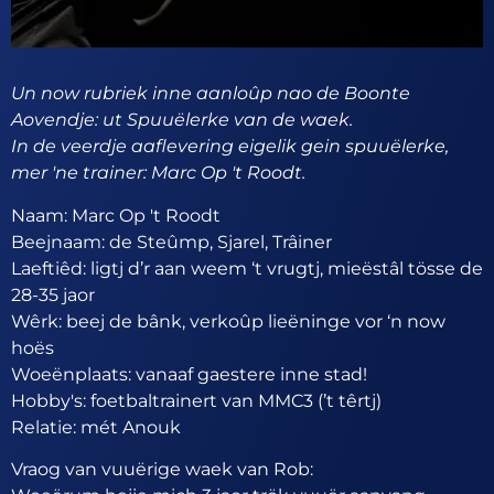
Un now rubriek inne aanloûp nao de Boonte
Aovendje: ut Spuuëlerke van de waek.
In de veerdje aaflevering eigelik gein spuuëlerke,
mer 'ne trainer: Marc Op 't Roodt.
Naam: Marc Op 't Roodt
Beejnaam: de Steûmp, Sjarel, Trâiner
Laeftiêd: ligtj d’r aan weem ‘t vrugtj, mieëstâl tösse de
28-35 jaor
Wêrk: beej de bânk, verkoûp lieëninge vor ‘n now
hoës
Woeënplaats: vanaaf gaestere inne stad!
Hobby's: foetbaltrainert van MMC3 (’t têrtj)
Relatie: mét Anouk
Vraog van vuuërige waek van Rob: