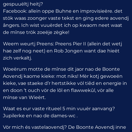
gespuuëltj heitj?
Facebook: allein oppe Buhne en improvisieëre. det
stök waas zoonger vaste tekst en ging edere aovendj
ângers. Ich wist vuuërdet ich op kwaom neet waat
de mînse trök zoeëje zègke!
Weem weurtj Preens: Preens Pier II (allein det wetj
hae zelf nog neet) en Rob Jongen want dae hieët
zich verkaltj.
Woeërum motte de mînse dit jaor nao de Boonte
Aovendj kaome kieke: mot niks! Mèr kotj gewoeën
kieke, vae staeke d’r hertstikke völ tiêd en energie in
en doon ‘t ouch vör de lôl en flawwekûl, vör alle
mînse van Wieërt.
Waat es eur vaste ritueel 5 min vuuër aanvang?
Jupilerke en nao de dames-wc .
Vör mich és vastelaovendj? De Boonte Aovendj inne