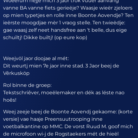
Woeërum hejje mich 3 jaor trök vuuër aanvang
vanne BA vanne fiets gerieëje? Waasje wieër zjeloers
op mien typetjes en rolle inne Boonte Aovendje? Ten
ieërste moogdjae mèr 1 vraog stelle. Ten twieëdje:
gae waasj zelf neet handsfree aan ‘t belle, dus eige
schuiltj! Dikke builtj! (op eure kop)
Weejvöl jaor doojae al mét:
Dit weurtj mien 7e jaor inne stad. 3 Jaor beej de
Vêrkusköp
Rol binne de groep:
Tekstschriêver, moeëlemaker en dék as léste nao
hoês!
Weej zeeje beej de Boonte Aovendj gekaome: (korte
versie) vae haaje Preensuutrooping inne
voetbalkantine op MMC. De vorst Ruud M. goof mich
de microfoon wi-j de Rogstaekers mét de hieël