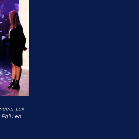
eets, Lex
Phil I en