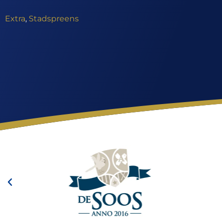
Extra
,
Stadspreens