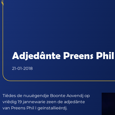
Adjedânte Preens Phil 
21-01-2018
Tiêdes de nuuëgendje Boonte Aovendj op
vriêdig 19 jannewarie zeen de adjedânte
van Preens Phil I geïnstallieërdj.