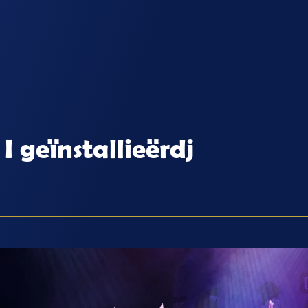
I geïnstallieërdj