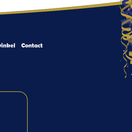
înkel
Contact