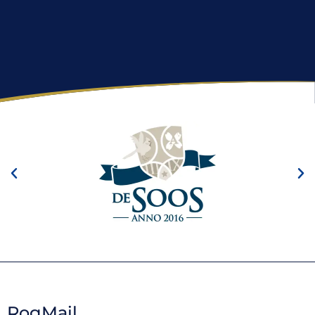
RogMail