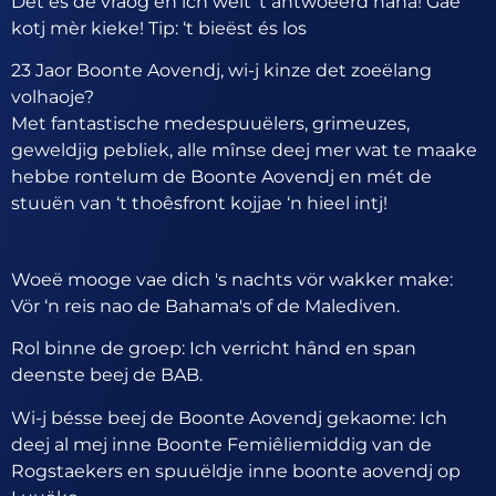
Det és de vraog en ich weit ‘t antwoeërd haha! Gae
kotj mèr kieke! Tip: ‘t bieëst és los
23 Jaor Boonte Aovendj, wi-j kinze det zoeëlang
volhaoje?
Met fantastische medespuuëlers, grimeuzes,
geweldjig pebliek, alle mînse deej mer wat te maake
hebbe rontelum de Boonte Aovendj en mét de
stuuën van ‘t thoêsfront kojjae ‘n hieel intj!
Woeë mooge vae dich 's nachts vör wakker make:
Vör ‘n reis nao de Bahama's of de Malediven.
Rol binne de groep: Ich verricht hând en span
deenste beej de BAB.
Wi-j bésse beej de Boonte Aovendj gekaome: Ich
deej al mej inne Boonte Femiêliemiddig van de
Rogstaekers en spuuëldje inne boonte aovendj op