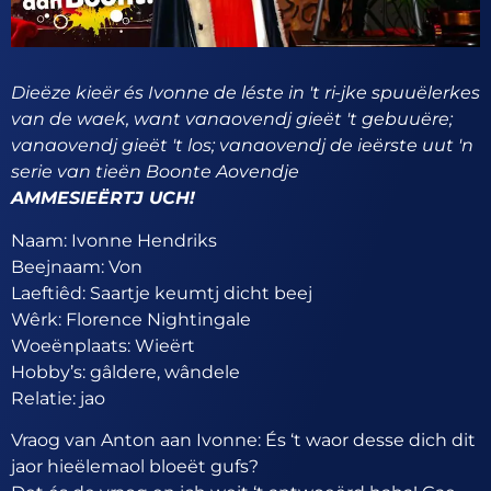
Dieëze kieër és Ivonne de léste in 't ri-jke spuuëlerkes
van de waek, want vanaovendj gieët 't gebuuëre;
vanaovendj gieët 't los; vanaovendj de ieërste uut 'n
serie van tieën Boonte Aovendje
AMMESIEËRTJ UCH!
Naam: Ivonne Hendriks
Beejnaam: Von
Laeftiêd: Saartje keumtj dicht beej
Wêrk: Florence Nightingale
Woeënplaats: Wieërt
Hobby’s: gâldere, wândele
Relatie: jao
Vraog van Anton aan Ivonne: És ‘t waor desse dich dit
jaor hieëlemaol bloeët gufs?