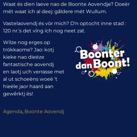
Waat és dien laeve nao de Boonte Aovendje? Doeër
mét waat ich al deej: gâldere mét Wullum.
Vastelaovendj és vör mich? D'n optocht inne stad :
120 nr.’s det vîng ich nog neet zat.
Wilze nog erges op
trökkaome? Jao: kotj
kieke nao dieëze
fantastische aovendj
en laotj uch verrasse met
al ut schoeëns woeë ‘t
hieële jaor haard aan
gewêrktj és!
Agenda
,
Boonte Aovendj