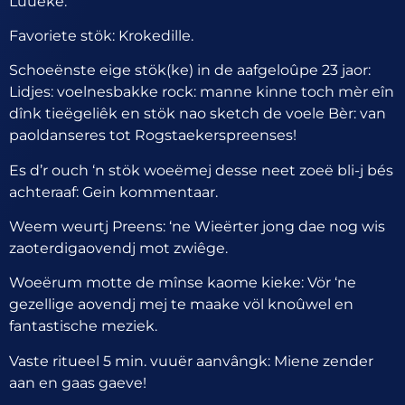
Luuëke.
Favoriete stök: Krokedille.
Schoeënste eige stök(ke) in de aafgeloûpe 23 jaor:
Lidjes: voelnesbakke rock: manne kinne toch mèr eîn
dînk tieëgeliêk en stök nao sketch de voele Bèr: van
paoldanseres tot Rogstaekerspreenses!
Es d’r ouch ‘n stök woeëmej desse neet zoeë bli-j bés
achteraaf: Gein kommentaar.
Weem weurtj Preens: ‘ne Wieërter jong dae nog wis
zaoterdigaovendj mot zwiêge.
Woeërum motte de mînse kaome kieke: Vör ‘ne
gezellige aovendj mej te maake völ knoûwel en
fantastische meziek.
Vaste ritueel 5 min. vuuër aanvângk: Miene zender
aan en gaas gaeve!