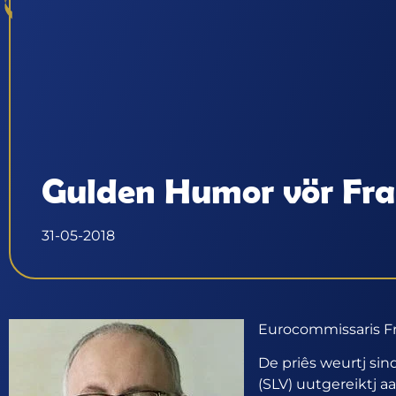
Gulden Humor vör Fr
31-05-2018
Eurocommissaris Fr
De priês weurtj si
(SLV) uutgereiktj 