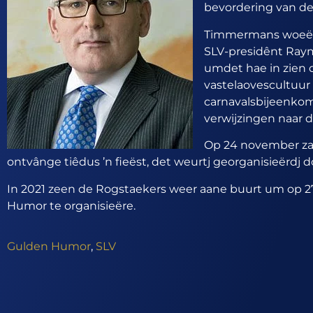
bevordering van de 
Timmermans woeërd o
SLV-presidênt Ray
umdet hae in zien 
vastelaovescultuur 
carnavalsbijeenkom
verwijzingen naar 
Op 24 november za
ontvânge tiêdus ’n fieëst, det weurtj georganisieërdj 
In 2021 zeen de Rogstaekers weer aane buurt um op 2
Humor te organisieëre.
Gulden Humor
,
SLV