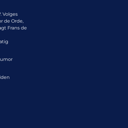
. Volges
r de Orde,
agt Frans de
atig
Humor
ulden