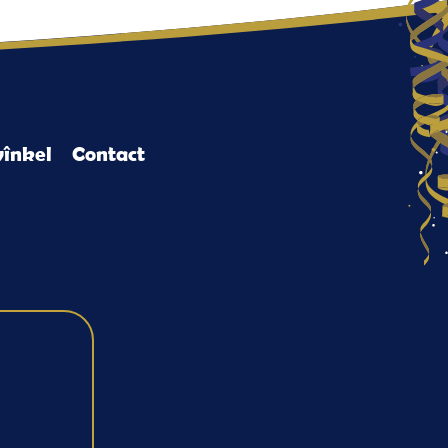
înkel
Contact