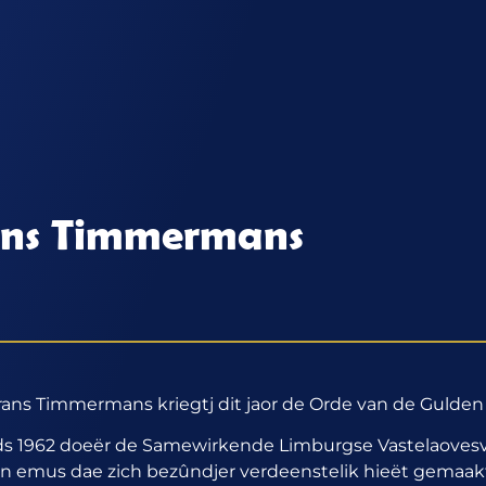
ans Timmermans
ans Timmermans kriegtj dit jaor de Orde van de Gulde
nds 1962 doeër de Samewirkende Limburgse Vastelaoves
aan emus dae zich bezûndjer verdeenstelik hieët gemaakt