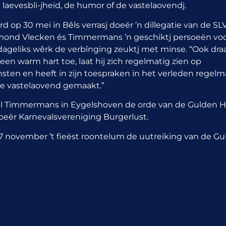
laevesbli-jheid, de humor of de vastelaovendj.
p 30 mei in Bêls verrasj doeër ’n dillegatie van de SLV
mond Vlecken és Timmermans ’n geschiktj persoeën voo
dageliks wêrk de verbînging zeuktj met minse. “Ook dra
een warm hart toe, laat hij zich regelmatig zien op
sten en heeft in zijn toespraken in het verleden regelm
de vastelaovend gemaakt.”
l Timmermans in Eygelshoven de orde van de Gulden 
doeër Karnevalsvereniging Burgerlust.
7 november ’t fieëst roontelum de uutreiking van de G