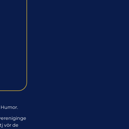
n
Humor.
vereniginge
j vör de