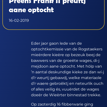
Preens Frank II preuftj
aane optocht
16-02-2019
Eder jaor gaon lede van de
optochtkemissie van de Rogstaekers
mieërdere kieëre op bezeuk beej de
bawwers van de groeëte wages, di-j
mejdoon aane optocht. Met hölp van
’n aantal deskundige kieke ze dan wí-j
d’r weurtj gebawdj, welke materiaole
d’r waere gebroêktj en neteurlik ouch
of alles veilig és, vuuërdet de wages
doeër de Wieërter binnestad trekke.
Op zaoterdig 16 fibberwarie ging