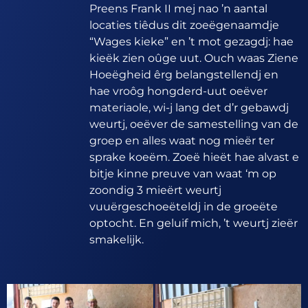
Preens Frank II mej nao ’n aantal
locaties tiêdus dit zoeëgenaamdje
“Wages kieke” en ’t mot gezagdj: hae
kieëk zien oûge uut. Ouch waas Ziene
Hoeëgheid êrg belangstellendj en
hae vroôg hongderd-uut oeëver
materiaole, wi-j lang det d’r gebawdj
weurtj, oeëver de samestelling van de
groep en alles waat nog mieër ter
sprake koeëm. Zoeë hieët hae alvast e
bitje kinne preuve van waat ‘m op
zoondig 3 mieërt weurtj
vuuërgeschoeëteldj in de groeëte
optocht. En geluif mich, ’t weurtj zieër
smakelijk.