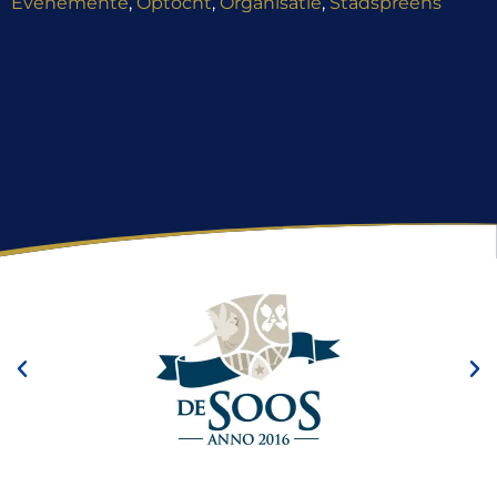
Evenemênte
,
Optocht
,
Organisatie
,
Stadspreens