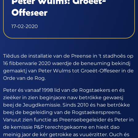
Peter Wulms: Groeët-
Offeseer
17-02-2020
Tiêdus de installatie van de Preense in 't stadhoês op
16 fibberwarie 2020 waerdje de beneuming bekindj
gemaaktj van Peter Wulms tot Groeët-Offeseer in de
Orde van de Rog.
Peter és vanaaf 1998 lid van de Rogstaekers en és
zieëker in zien beginjaore naw betrókke gewaesj
beej de Jeugdkemissie. Sinds 2010 és hae betrókke
beej de begeleiding van de Rogstaekerspreens.
Vanuut zien functie as Preensebegeleider és Peter in
de kemissie P&P terechtgekaome en hieët dao
meinig jaor de kér getrokke as vuuërzitter. Ouch és