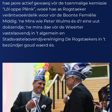
hae jaore actief gewaesj vör de toenmalige kemissie
“Lôl oppe Plênk”, woeë hae as Rogstaeker
verântwoeërdelik woor vör de Boonte Femiêlie
Middig. ‘ne Mins wie Peter Wulms és d’r eine uut
doêzendje; ‘ne mins dae vör de Wieërter
vastelaovendj in ’t algemein en
Stadsvastelaovendjvereîniging De Rogstaekers in ’t
bezûndjer goud waerd és.