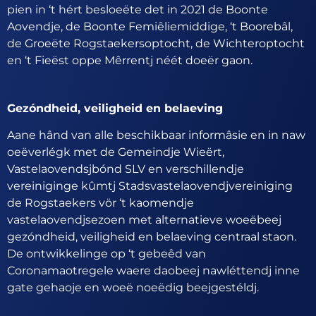
pien in ‘t hért besloeëte det in 2021 de Boonte
Aovendje, de Boonte Femiêliemiddige, ‘t Boorebâl,
de Groeëte Rogstaekersoptocht, de Wichteroptocht
en ‘t Fieëst oppe Mêrrentj néét doeër gaon.
Gezóndheid, veiligheid en belaeving
Aane hând van alle beschikbaar informâsie en in naw
oeëverlégk met de Gemeindje Wieërt,
Vastelaovendsjbónd SLV en verschillendje
vereiniginge kûmtj Stadsvastelaovendjvereiniging
de Rogstaekers vör ‘t kaomendje
vastelaovendjsezoen met alternatieve woeëbeej
gezóndheid, veiligheid en belaeving centraal staon.
De ontwikkelinge op ‘t gebeêd van
Coronamaotregele waere daobeej nawléttendj inne
gate gehaoje en woeë noeëdig beejgestéldj.