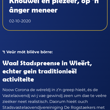
Knouwel en plezeer, op ’n
ânger meneer
02-10-2020
‘t Veûr mót bliêve börre:
Waal Stadspreense in Wieërt,
echter gein traditionieël
activiteite
Noow Corona de wéreldj in z’n greep hieët, és de
Vastelaovendj wi-j vae gewindj zeen um dae te veêre
zieëker neet realistisch. Daorum hieët ouch
Stadsvastelaovendjvereiniging De Rogstaekers met