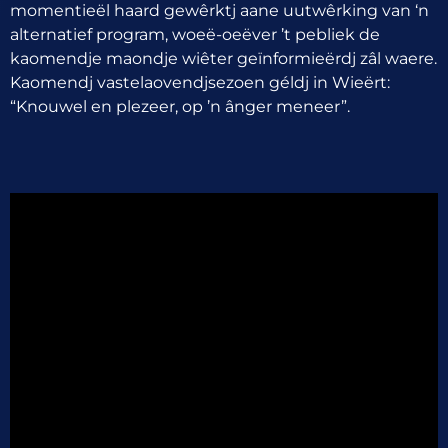
momentieël haard gewêrktj aane uutwêrking van ‘n
alternatief program, woeë-oeëver ’t pebliek de
kaomendje maondje wiêter geïnformieërdj zâl waere.
Kaomendj vastelaovendjsezoen géldj in Wieërt:
“Knouwel en plezeer, op ’n ânger meneer”.