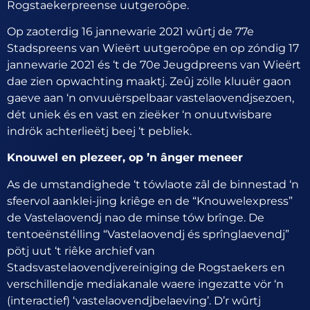
Rogstaekerpreense uutgeroôpe.
Op zaoterdig 16 jannewarie 2021 wûrtj de 77e
Stadspreens van Wieërt uutgeroôpe en op zóndig 17
jannewarie 2021 és ‘t de 70e Jeugdpreens van Wieërt
dae zien opwachting maaktj. Zeûj zölle kluuër gaon
gaeve aan ‘n onvuuërspelbaar vastelaovendjsezoen,
dét uniek és en vast en zieëker ‘n onuutwisbare
indrök achterlieëtj beej ‘t pebliek.
Knouwel en plezeer, op ’n ânger meneer
As de umstandighede ‘t tówlaote zâl de binnestad ‘n
sfeervol aanklei-jing kriêge en de “Knouwelexpress”
de Vastelaovendj nao de minse tów brînge. De
tentoeënstélling “Vastelaovendj és sprînglaevendj”
pötj uut ‘t riêke archief van
Stadsvastelaovendjvereiniging de Rogstaekers en
verschillendje mediakanale waere ingezatte vör ‘n
(interactief) ‘vastelaovendjbelaeving’. D’r wûrtj