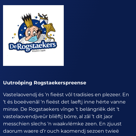
Uutroôping Rogstaekerspreense
Vastelaovendj és ‘n fieëst vôl tradisies en plezeer. En
‘t és boeëvenâl ‘n fieëst det laeftj inne hérte vanne
minse. De Rogstaekers vînge ‘t belángriêk dét ‘t
vastelaovendjveûr bliêftj börre, al zâl ’t dit jaor
messchien slechs ‘n waakvlémke zeen. En zjuust
daorum waere d’r ouch kaomendj sezoen twieë