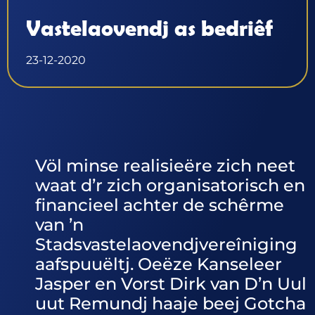
Vastelaovendj as bedriêf
23-12-2020
Völ minse realisieëre zich neet
waat d’r zich organisatorisch en
financieel achter de schêrme
van ’n
Stadsvastelaovendjvereîniging
aafspuuëltj. Oeëze Kanseleer
Jasper en Vorst Dirk van D’n Uul
uut Remundj haaje beej Gotcha