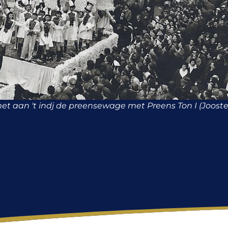
et aan 't indj de preensewage met Preens Ton I (Joost