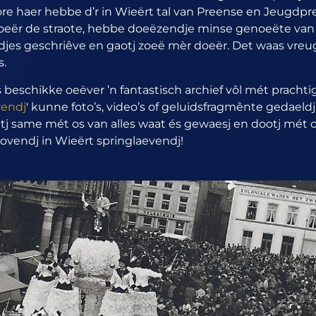
aore haer hebbe d’r in Wieërt tal van Preense en Jeugdp
doeër de straote, hebbe doeëzendje minse genoeëte van
djes geschriêve en gaotj zoeë mèr doeër. Det waas vreug
s.
beschikke oeëver ’n fantastisch archief vôl mét prachtig
vendj
' kunne foto’s, video’s of geluidsfragmênte gedael
etj same mét os van alles waat és gewaesj en dootj mét 
ovendj in Wieërt springlaevendj!