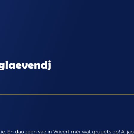
nglaevendj
itie. En dao zeen vae in Wieërt mèr wat gruuëts op! Al jao