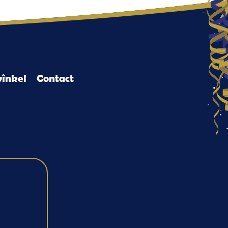
înkel
Contact