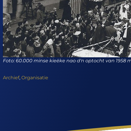
Foto: 60.000 minse kieëke nao d'n optocht van 1958 m
Archief
,
Organisatie