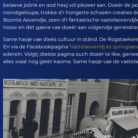
belaeve joônk en aod heej völ plezeer aan. Doeër de j
roondgeloupe, trokke d’r hongerte schoeën creaties 
Boonte Aovendje, zeen d’r fantastische vastelaovendjli
noow en det gaeve vae doeër aan volgendje generatie
Same haoje vae dieës cultuur in stând. De Rogstaekers 
En via de Facebookpagina '
Vastelaovendj és springlae
edereîn. Volgtj dieëze pagina ouch doeër te like, gene
alles waat nog gieët kaome. Same haoje vae de vastela