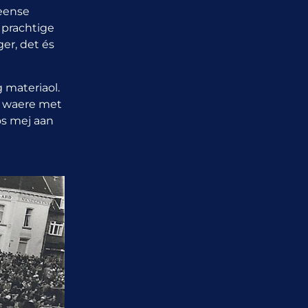
reense
 prachtige
er, det és
 materiaol.
dj waere met
os mej aan