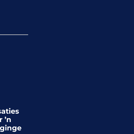
aties
 ’n
iginge