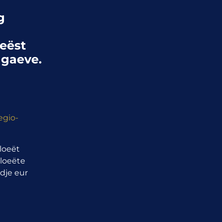
g
ieëst
 gaeve.
egio-
loeët
 loeëte
dje eur