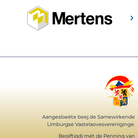
Aangesloeëte beej de Samewirkende
Limburgse Vastelaovesvereniginge.
Begiftigdj mét de Penning van