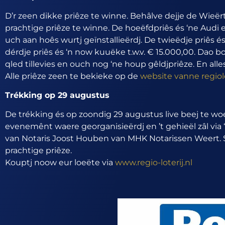
D’r zeen dikke priêze te winne. Behâlve dejje de Wieë
prachtige priêze te winne. De hoeëfdpriês és ‘ne Audi e
uch aan hoês wurtj geïnstallieërdj. De twieëdje priês és
dérdje priês és ‘n now kuuëke t.w.v. € 15.000,00. Dao bo
qled tillevies en ouch nog ‘ne houp gêldjpriêze. En alle
Alle priêze zeen te bekieke op de
website vanne regiol
Trékking op 29 augustus
De trékking és op zoondig 29 augustus live beej te woe
evenemênt waere georganisieërdj en ’t gehieël zâl via
van Notaris Joost Houben van MHK Notarissen Weert. S
prachtige priêze.
Kouptj noow eur loeëte via
www.regio-loterij.nl