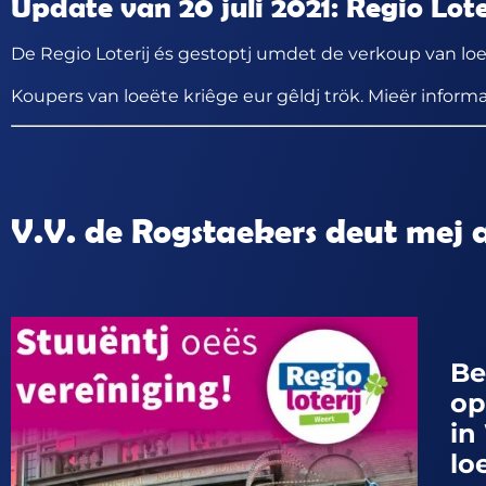
Update van 20 juli 2021: Regio Lote
De Regio Loterij és gestoptj umdet de verkoup van loe
Koupers van loeëte kriêge eur gêldj trök. Mieër inform
V.V. de Rogstaekers deut mej 
Be
op
in
lo