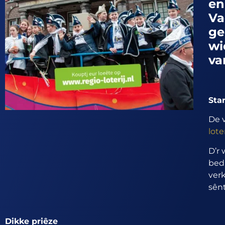
en
Va
ge
wi
va
Sta
De v
loter
D’r 
bedr
verk
sênt
Dikke priêze