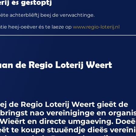
rij és gestoptj
ëte achterbliêftj beej de verwachtinge.
atie heej-oeëver és te laeze op
www.regio-loterij.nl
aan de Regio Loterij Weert
ej de Regio Loterij Weert gieët de
brîngst nao vereîniginge en organis
 Wieërt en directe umgaeving. Doeër
eët te koupe stuuëndje dieës vereîn