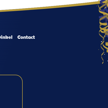
înkel
Contact