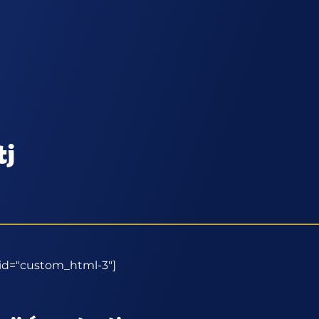
tj
 id="custom_html-3"]