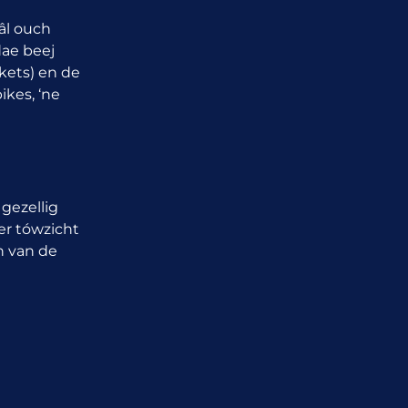
âl ouch
dae beej
ckets) en de
ikes, ‘ne
gezellig
er tówzicht
n van de