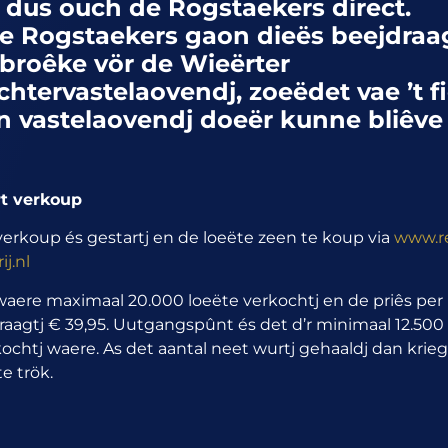
 dus ouch de Rogstaekers direct.
e Rogstaekers gaon dieës beejdraa
broêke vör de Wieërter
chtervastelaovendj, zoeëdet vae ’t f
n vastelaovendj doeër kunne bliêve
rt verkoup
erkoup és gestartj en de loeëte zeen te koup via
www.r
ij.nl
waere maximaal 20.000 loeëte verkochtj en de priês per 
aagtj € 39,95. Uutgangspûnt és det d’r minimaal 12.500
ochtj waere. As det aantal neet wurtj gehaaldj dan krieg
e trök.