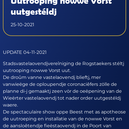
Uutrooping nowwe Vorst
uutgestéldj
25-10-2021
UPDATE 04-11-2021
Stadsvastelaovendjvereîniging de Rogstaekers stéltj
uutrooping nowwe Vorst uut.
De droûm vanne vastelaovendj blieftj, mer
vanwieëge de oploupendje coronaciêfers zölle de
planne di-j gemaaktj zeen vör de oeëpening van de
Wieërter vastelaovendj tot nader order uutgestéldj
waere.
De spectaculaire show oppe Beest met as apotheose
de uutroeping en installatie van de nowwe Vorst en
de aansloêtendje fieëstaovendj in de Poort van