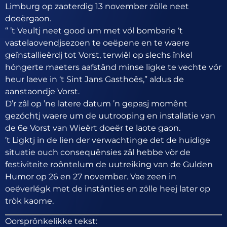
Limburg op zaoterdig 13 november zölle neet
doeërgaon.
“ ’t Veultj neet good um met völ bombarie ‘t
vastelaovendjsezoen te oeëpene en te waere
geïnstallieërdj tot Vorst, terwiêl op slechs înkel
hóngerte maeters aafstând minse ligke te vechte vör
heur laeve in ‘t Sint Jans Gasthoês,” aldus de
aanstaondje Vorst.
D’r zâl op ’ne latere datum ’n gepasj momênt
gezóchtj waere um de uutrooping en installatie van
de 6e Vorst van Wieërt doeër te laote gaon.
’t Ligktj in de lien der verwachtinge det de huidige
situatie ouch consequênsies zâl hebbe vör de
festiviteite roôntelum de uutreiking van de Gulden
Humor op 26 en 27 november. Vae zeen in
oeëverlégk met de instânties en zölle heej later op
trök kaome.
Oorsprônkelikke tekst: