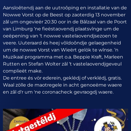
Aansloêtendj aan de uutroôping en installatie van de
Nowwe Vorst op de Beest op zaoterdig 13 november
zâl um ongevieër 20:30 oor in de Bâlzaal van de Poort
van Limburg ‘ne fieëstaovendj plaatsvînge um de
oeëpening van ‘t nowwe vastelaovendjsezoen te
veere. Uuteraard és heej vôldoôndje gelaegenheid
um de nowwe Vorst van Wieërt gelök te wînse. ‘n
Muzikaal programma met o.a. Beppie Kraft, Marleen
Rutten en Stefan Wolter zâl ‘t vastelaovendjgeveul
complieët make.
De entree és vör ederein, geklédj of verklédj, gratis.
Waal zölle de maotregele in acht genoeëme waere
en zâl d'r um 'ne coronacheck gevraogdj waere.