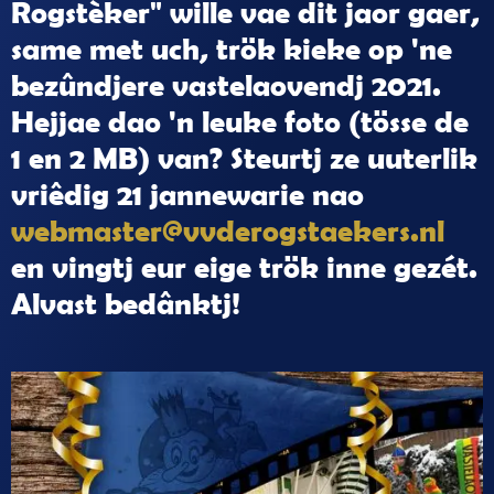
Rogstèker" wille vae dit jaor gaer,
same met uch, trök kieke op 'ne
bezûndjere vastelaovendj 2021.
Hejjae dao 'n leuke foto (tösse de
1 en 2 MB) van? Steurtj ze uuterlik
vriêdig 21 jannewarie nao
webmaster@vvderogstaekers.nl
en vingtj eur eige trök inne gezét.
Alvast bedânktj!