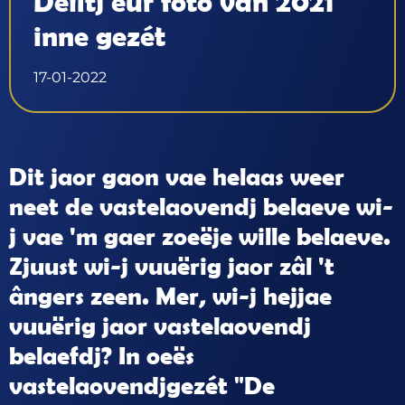
Deîltj eur foto van 2021
inne gezét
17-01-2022
Dit jaor gaon vae helaas weer
neet de vastelaovendj belaeve wi-
j vae 'm gaer zoeëje wille belaeve.
Zjuust wi-j vuuërig jaor zâl 't
ângers zeen. Mer, wi-j hejjae
vuuërig jaor vastelaovendj
belaefdj? In oeës
vastelaovendjgezét "De