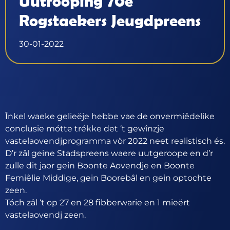
Uutrooping 70e
Rogstaekers Jeugdpreens
30-01-2022
Înkel waeke gelieëje hebbe vae de onvermiêdelike
conclusie mótte trékke det ‘t gewînzje
vastelaovendjprogramma vör 2022 neet realistisch és.
D’r zâl geine Stadspreens waere uutgeroope en d’r
zulle dit jaor gein Boonte Aovendje en Boonte
Femiêlie Middige, gein Boorebâl en gein optochte
zeen.
Tóch zâl ‘t op 27 en 28 fibberwarie en 1 mieërt
vastelaovendj zeen.