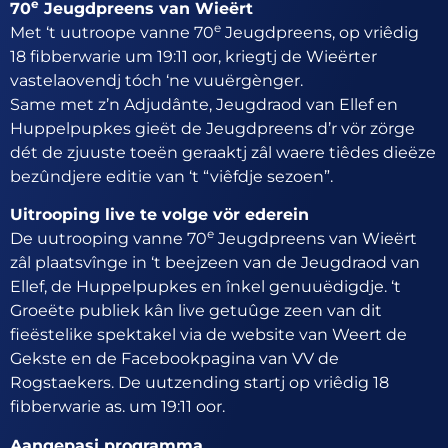
e
70
Jeugdpreens van Wieërt
e
Met ‘t uutroope vanne 70
Jeugdpreens, op vriêdig
18 fibberwarie um 19:11 oor, kriegtj de Wieërter
vastelaovendj tóch ‘ne vuuërgènger.
Same met z’n Adjudânte, Jeugdraod van Ellef en
Huppelpupkes gieët de Jeugdpreens d’r vör zörge
dét de zjuuste toeën geraaktj zâl waere tiêdes dieëze
bezûndjere editie van ‘t “viêfdje sezoen”.
Uitrooping live te volge vör ederein
e
De uutrooping vanne 70
Jeugdpreens van Wieërt
zâl plaatsvînge in ‘t beejzeen van de Jeugdraod van
Ellef, de Huppelpupkes en înkel genuuëdigdje. ‘t
Groeëte publiek kân live getuûge zeen van dit
fieëstelike spektakel via de website van Weert de
Gekste en de Facebookpagina van VV de
Rogstaekers. De uutzending startj op vriêdig 18
fibberwarie as. um 19:11 oor.
Aangepasj programma