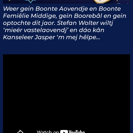
Weer gein Boonte Aovendje en Boonte
Femiêlie Middige, gein Boorebâl en gein
optochte dit jaor. Stefan Wolter wiltj
‘mieër vastelaovendj’ en dáo kân
Kanseleer Jasper ‘m mej hêlpe…