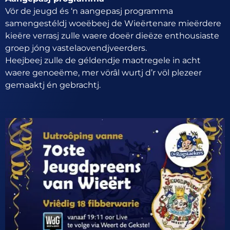
Vör de jeugd és ‘n aangepasj programma
samengestéldj woeëbeej de Wieërtenare mieërdere
kieëre verrasj zulle waere doeër dieëze enthousiaste
groep jóng vastelaovendjveerders.
Heejbeej zulle de géldendje maotregele in acht
waere genoeëme, mer vörâl wurtj d’r völ plezeer
gemaaktj én gebrachtj.