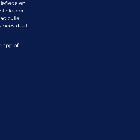
leflede en
l plezeer
ad zulle
és oeës doel
 app of