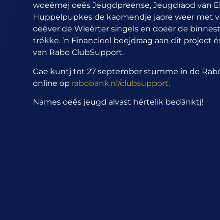
woeëmej oeës Jeugdpreense, Jeugdraod van El
Huppelpupkes de kaomendje jaore weer met vö
oeëver de Wieërter singels en doeër de binnest
trékke. ’n Financieel beejdraag aan dit project 
van Rabo ClubSupport.
Gae kuntj tot 27 september stumme in de Rabo
online op
rabobank.nl/clubsupport
.
Names oeës jeugd alvast hértelik bedânktj!