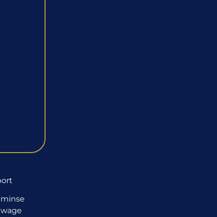
port
 minse
sewage