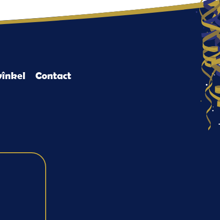
înkel
Contact