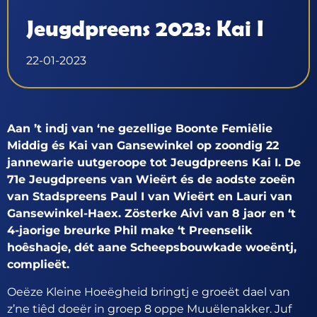
Jeugdpreens 2023: Kai I
22-01-2023
Aan ’t indj van ‘ne gezellige Boonte Femiêlie
Middig és Kai van Gansewinkel op zoondig 22
jannewarie uutgeroope tot Jeugdpreens Kai I. De
71e Jeugdpreens van Wieërt és de aodste zoeën
van Stadspreens Paul I van Wieërt en Lauri van
Gansewinkel-Haex. Zösterke Aivi van 8 jaor en ‘t
4-jaorige breurke Phil make ‘t Preenselik
hoêshaoje, dét aane Scheepsbouwkade woeëntj,
complieët.
Oeëze Kleine Hoeëgheid bringtj e groeët dael van
z’ne tiêd doeër in groep 8 oppe Muuëlenakker. Juf