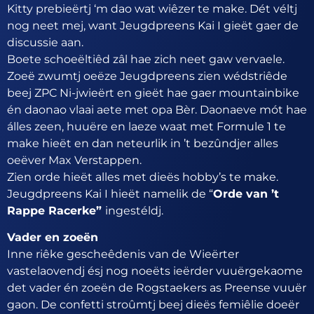
Kitty prebieërtj ‘m dao wat wiêzer te make. Dét véltj
nog neet mej, want Jeugdpreens Kai I gieët gaer de
discussie aan.
Boete schoeëltiêd zâl hae zich neet gaw vervaele.
Zoeë zwumtj oeëze Jeugdpreens zien wédstriêde
beej ZPC Ni-jwieërt en gieët hae gaer mountainbike
én daonao vlaai aete met opa Bèr. Daonaeve mót hae
álles zeen, huuëre en laeze waat met Formule 1 te
make hieët en dan neteurlik in ’t bezûndjer alles
oeëver Max Verstappen.
Zien orde hieët alles met dieës hobby’s te make.
Jeugdpreens Kai I hieët namelik de “
Orde van ’t
Rappe Racerke”
ingestéldj.
Vader en zoeën
Inne riêke gescheêdenis van de Wieërter
vastelaovendj ésj nog noeëts ieërder vuuërgekaome
det vader én zoeën de Rogstaekers as Preense vuuër
gaon. De confetti stroûmtj beej dieës femiêlie doeër