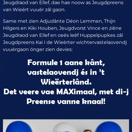
Jeugdraod van Ellef, dae hae noow as Jeugdpreens
van Wieërt vuuër zâl gaon.
Same met zien Adjudânte Déon Lemmen, Thijn
Hilgers en Kiki Houben, Jeugdvorst Vince en ziêne
Jeugdraod van Ellef en oeës leêf Huppelpupkes zâl
Jeugdpreens Kai I de Wieërter wichtervastelaovendj
vuuërgaon ónger zien devies:
Formule 1 aane kânt,
vastelaovendj és in ’t
Wieërterlând.
Det veere vae MAXimaal, met di-j
Preense vanne knaal!