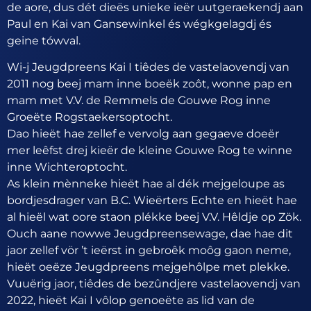
de aore, dus dét dieës unieke ieër uutgeraekendj aan
Paul en Kai van Gansewinkel és wégkgelagdj és
geine tówval.
Wi-j Jeugdpreens Kai I tiêdes de vastelaovendj van
2011 nog beej mam inne boeëk zoôt, wonne pap en
mam met V.V. de Remmels de Gouwe Rog inne
Groeëte Rogstaekersoptocht.
Dao hieët hae zellef e vervolg aan gegaeve doeër
mer leêfst drej kieër de kleine Gouwe Rog te winne
inne Wichteroptocht.
As klein mènneke hieët hae al dék mejgeloupe as
bordjesdrager van B.C. Wieërters Echte en hieët hae
al hieël wat oore staon plékke beej V.V. Hêldje op Zök.
Ouch aane nowwe Jeugdpreensewage, dae hae dit
jaor zellef vör ’t ieërst in gebroêk moôg gaon neme,
hieët oeëze Jeugdpreens mejgehôlpe met plekke.
Vuuërig jaor, tiêdes de bezûndjere vastelaovendj van
2022, hieët Kai I vôlop genoeëte as lid van de