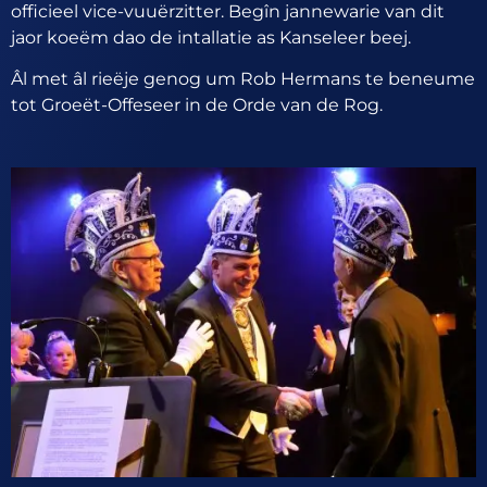
officieel vice-vuuërzitter. Begîn jannewarie van dit
jaor koeëm dao de intallatie as Kanseleer beej.
Âl met âl rieëje genog um Rob Hermans te beneume
tot Groeët-Offeseer in de Orde van de Rog.