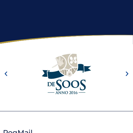
RogMail