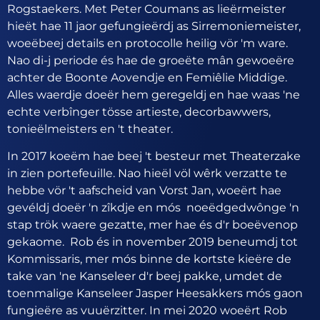
Rogstaekers. Met Peter Coumans as lieërmeister
hieët hae 11 jaor gefungieërdj as Sirremoniemeister,
woeëbeej details en protocolle heilig vör 'm ware.
Nao di-j periode és hae de groeëte mân gewoeëre
achter de Boonte Aovendje en Femiêlie Middige.
Alles waerdje doeër hem geregeldj en hae waas 'ne
echte verbînger tösse artieste, decorbawwers,
tonieëlmeisters en 't theater.
In 2017 koeëm hae beej 't besteur met Theaterzake
in zien portefeuille. Nao hieël völ wêrk verzatte te
hebbe vör 't aafscheid van Vorst Jan, woeërt hae
gevéldj doeër 'n zîkdje en mós noeëdgedwônge 'n
stap trök waere gezatte, mer hae és d'r boeëvenop
gekaome. Rob és in november 2019 beneumdj tot
Kommissaris, mer mós binne de kortste kieëre de
take van 'ne Kanseleer d'r beej pakke, umdet de
toenmalige Kanseleer Jasper Heesakkers mós gaon
fungieëre as vuuërzitter. In mei 2020 woeërt Rob