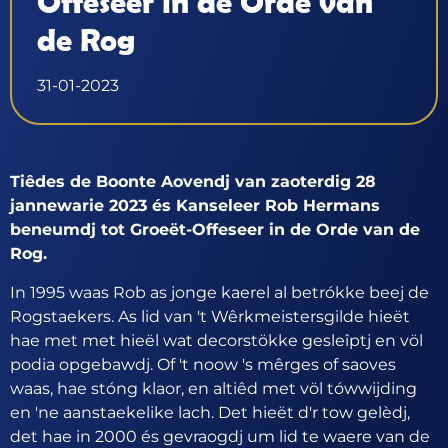
Offeseer in de Orde van
de Rog
31-01-2023
Tiêdes de Boonte Aovendj van zaoterdig 28
jannewarie 2023 és Kanseleer Rob Hermans
beneumdj tot Groeët-Offeseer in de Orde van de
Rog.
In 1995 waas Rob as jonge kaerel al betrókke beej de
Rogstaekers. As lid van 't Wêrkmeistersgilde hieët
hae met met hieël wat decorstökke gesleîptj en völ
podia opgebawdj. Of 't noow 's mêrges of saoves
waas, hae stóng klaor, en altiêd met völ tówwijding
en 'ne aanstaekelike lach. Det hieët d'r tow gelèdj,
det hae in 2000 és gevraogdj um lid te waere van de