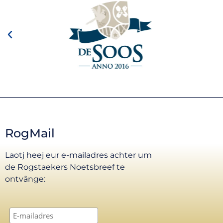
RogMail
Laotj heej eur e-mailadres achter um
de Rogstaekers Noetsbreef te
ontvânge: