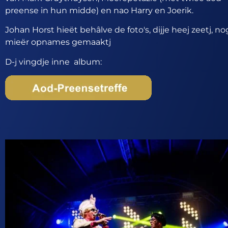
preense in hun midde) en nao Harry en Joerik.
Johan Horst hieët behâlve de foto's, dijje heej zeetj, no
mieër opnames gemaaktj
D-j vingdje inne album: