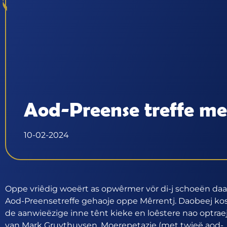
Aod-Preense treffe m
10-02-2024
Oppe vriêdig woeërt as opwêrmer vör di-j schoeën daa
Aod-Preensetreffe gehaoje oppe Mêrrentj. Daobeej ko
de aanwieëzige inne tênt kieke en loêstere nao optrae
van Mark Gruythuysen, Moerepetazie (met twieë aod-