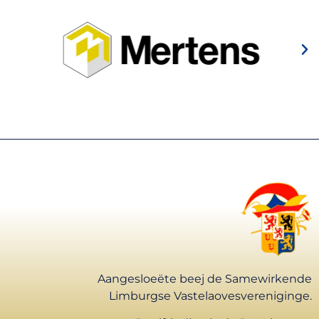
Aangesloeëte beej de Samewirkende
Limburgse Vastelaovesvereniginge.