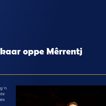
ekaar oppe Mêrrentj
g 'n
ste
jes