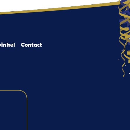
înkel
Contact