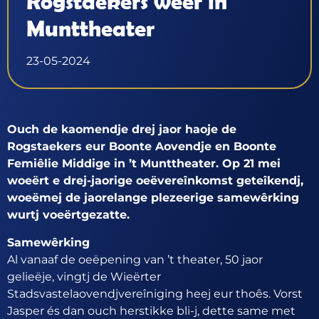
Rogstaekers weer in
Munttheater
23-05-2024
Ouch de kaomendje drej jaor haoje de
Rogstaekers eur Boonte Aovendje en Boonte
Femiêlie Middige in ’t Munttheater. Op 21 mei
woeërt e drej-jaorige oeëvereînkomst geteîkendj,
woeëmej de jaorelange plezeerige samewêrking
wurtj voeërtgezatte.
Samewêrking
Al vanaaf de oeëpening van ’t theater, 50 jaor
gelieëje, vingtj de Wieërter
Stadsvastelaovendjvereîniging heej eur thoês. Vorst
Jasper és dan ouch herstikke bli-j, dette same met