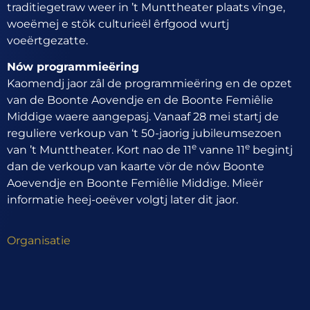
traditiegetraw weer in ’t Munttheater plaats vînge,
woeëmej e stök culturieël êrfgood wurtj
voeërtgezatte.
Nów programmieëring
Kaomendj jaor zâl de programmieëring en de opzet
van de Boonte Aovendje en de Boonte Femiêlie
Middige waere aangepasj. Vanaaf 28 mei startj de
reguliere verkoup van ‘t 50-jaorig jubileumsezoen
e
e
van ’t Munttheater. Kort nao de 11
vanne 11
begintj
dan de verkoup van kaarte vör de nów Boonte
Aoevendje en Boonte Femiêlie Middige. Mieër
informatie heej-oeëver volgtj later dit jaor.
Organisatie