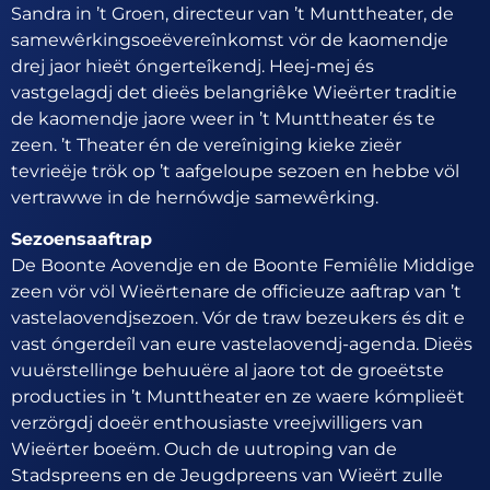
Sandra in ’t Groen, directeur van ’t Munttheater, de
samewêrkingsoeëvereînkomst vör de kaomendje
drej jaor hieët óngerteîkendj. Heej-mej és
vastgelagdj det dieës belangriêke Wieërter traditie
de kaomendje jaore weer in ’t Munttheater és te
zeen. ’t Theater én de vereîniging kieke zieër
tevrieëje trök op ’t aafgeloupe sezoen en hebbe völ
vertrawwe in de hernówdje samewêrking.
Sezoensaaftrap
De Boonte Aovendje en de Boonte Femiêlie Middige
zeen vör völ Wieërtenare de officieuze aaftrap van ’t
vastelaovendjsezoen. Vór de traw bezeukers és dit e
vast óngerdeîl van eure vastelaovendj-agenda. Dieës
vuuërstellinge behuuëre al jaore tot de groeëtste
producties in ’t Munttheater en ze waere kómplieët
verzörgdj doeër enthousiaste vreejwilligers van
Wieërter boeëm. Ouch de uutroping van de
Stadspreens en de Jeugdpreens van Wieërt zulle