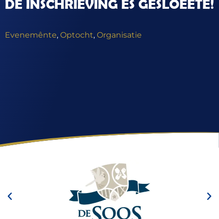
DE INSCHRIÊVING ÉS GESLOEËTE!
Evenemênte
,
Optocht
,
Organisatie