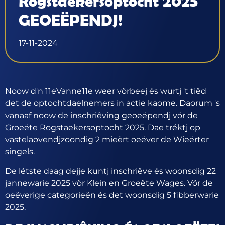
Rogstaekersoptocht 2025
GEOEËPENDJ!
17-11-2024
Noow d'n 11eVanne11e weer vörbeej és wurtj 't tiêd
det de optochtdaelnemers in actie kaome. Daorum 's
vanaaf noow de inschriêving geoeëpendj vör de
Groeëte Rogstaekersoptocht 2025. Dae tréktj op
vastelaovendjzoondig 2 mieërt oeëver de Wieërter
singels.
De létste daag dejje kuntj inschriêve és woonsdig 22
jannewarie 2025 vör Klein en Groeëte Wages. Vör de
oeëverige categorieën és det woonsdig 5 fibberwarie
2025.