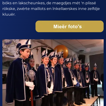
bóks en lakscheunkes, de maegdjes mét 'n plissé
rökske, zwérte maillots en înkellaerskes inne zelfdje
kluuër.