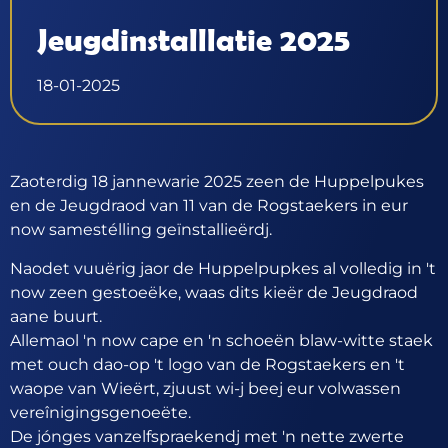
Jeugdinstalllatie 2025
18-01-2025
Zaoterdig 18 jannewarie 2025 zeen de Huppelpukes
en de Jeugdraod van 11 van de Rogstaekers in eur
now samestélling geïnstallieërdj.
Naodet vuuërig jaor de Huppelpupkes al volledig in 't
now zeen gestoeëke, waas dits kieër de Jeugdraod
aane buurt.
Allemaol 'n now cape en 'n schoeën blaw-witte staek
met ouch dao-op 't logo van de Rogstaekers en 't
waope van Wieërt, zjuust wi-j beej eur volwassen
vereînigingsgenoeëte.
De jónges vanzelfspraekendj met 'n nette zwerte