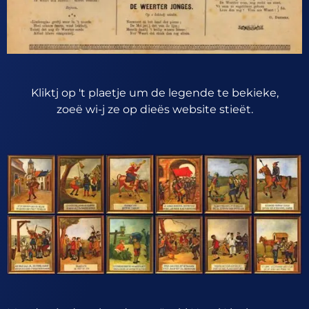
Kliktj op 't plaetje um de legende te bekieke,
zoeë wi-j ze op dieës website stieët.