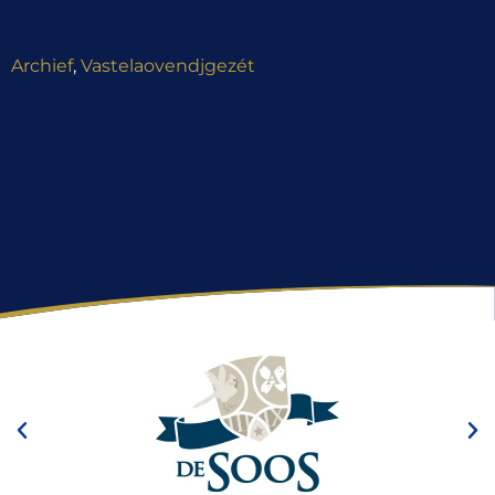
Archief
,
Vastelaovendjgezét