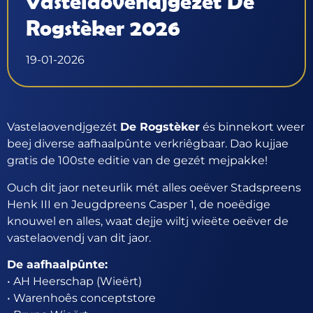
Vastelaovendjgezét De
Rogstèker 2026
19-01-2026
Vastelaovendjgezét
De Rogstèker
és binnekort weer
beej diverse aafhaalpûnte verkriêgbaar. Dao kujjae
gratis de 100ste editie van de gezét mejpakke!
Ouch dit jaor neteurlik mét alles oeëver Stadspreens
Henk III en Jeugdpreens Casper 1, de noeëdige
knouwel en alles, waat dejje wiltj wieëte oeëver de
vastelaovendj van dit jaor.
De aafhaalpûnte:
• AH Heerschap (Wieërt)
• Warenhoês conceptstore