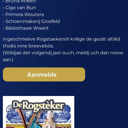
• Bruna Wieërt
• Cigo van Bun
• Primera Wouters
• Schoenmakerij Grosfeld
• Bibliotheek Wieërt
Ingeschrieëve Rogstaekers® kriêge de gezét altiêd
thoês inne breevebös.
(Wildjae det volgendj jaor ouch, meldj uch dan noow
aan.)