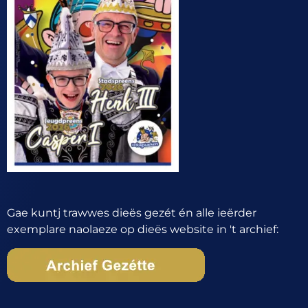
Gae kuntj trawwes dieës gezét én alle ieërder
exemplare naolaeze op dieës website in 't archief: