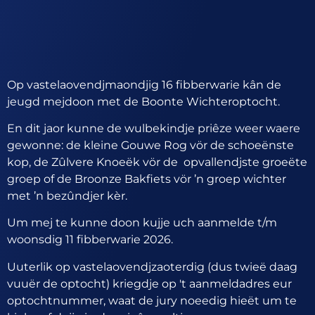
Op vastelaovendjmaondjig 16 fibberwarie kân de
jeugd mejdoon met de Boonte Wichteroptocht.
En dit jaor kunne de wulbekindje priêze weer waere
gewonne: de kleine Gouwe Rog vör de schoeënste
kop, de Zûlvere Knoeëk vör de opvallendjste groeëte
groep of de Broonze Bakfiets vör ’n groep wichter
met ’n bezûndjer kèr.
Um mej te kunne doon kujje uch aanmelde t/m
woonsdig 11 fibberwarie 2026.
Uuterlik op vastelaovendjzaoterdig (dus twieë daag
vuuër de optocht) kriegdje op 't aanmeldadres eur
optochtnummer, waat de jury noeedig hieët um te