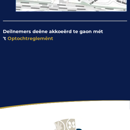
Deîlnemers deêne akkoeërd te gaon mét
't
Optochtreglemênt