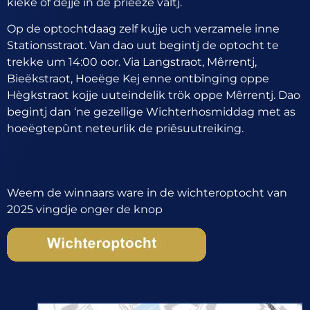
kieke of dejje in de prieêze valtj.
Op de optochtdaag zelf kujje uch verzamele inne
Stationsstraot. Van dao uut begintj de optocht te
trekke um 14:00 oor. Via Langstraot, Mêrrentj,
Bieëkstraot, Hoeëge Kej enne ontbînging oppe
Hègkstraot kojje uuteindelik trök oppe Mêrrentj. Dao
begintj dan ‘ne gezellige Wichterhosmiddag met as
hoeëgtepûnt neteurlik de priêsuutreiking.
Weem de winnaars ware in de wichteroptocht van
2025 vingdje onger de knop