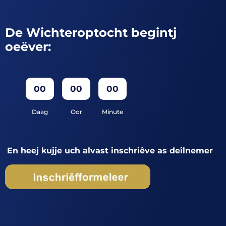
De Wichteroptocht begintj
oeëver:
00
00
00
Daag
Oor
Minute
En heej kujje uch alvast inschriêve as deîlnemer