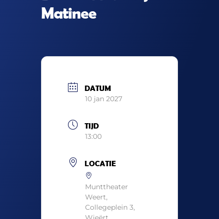
Matinee
DATUM
10 jan 2027
TIJD
13:00
LOCATIE
Munttheater
Weert,
Collegeplein 3,
Wieërt