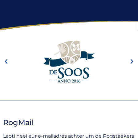
RogMail
Laotj heej eur e-mailadres achter um de Rogstaekers