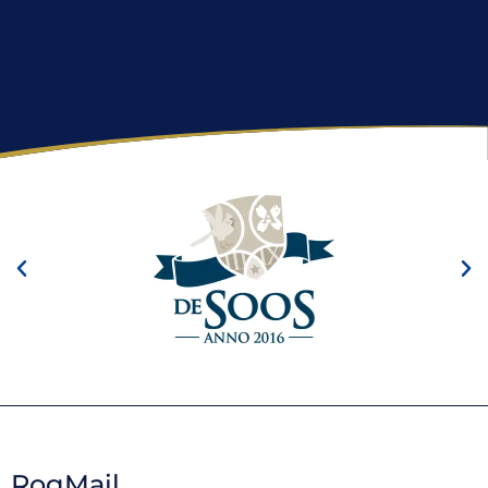
RogMail