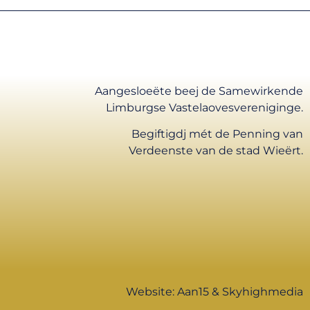
Aangesloeëte beej de Samewirkende
Limburgse Vastelaovesvereniginge.
Begiftigdj mét de Penning van
Verdeenste van de stad Wieërt.
Website:
Aan15
&
Skyhighmedia