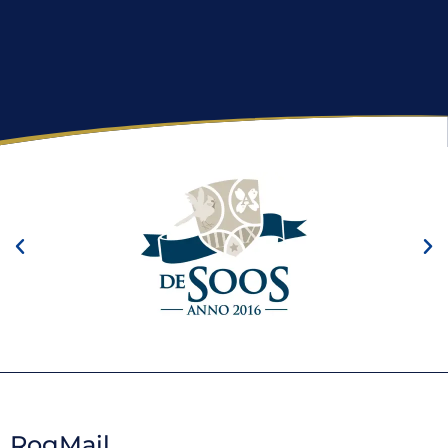
RogMail